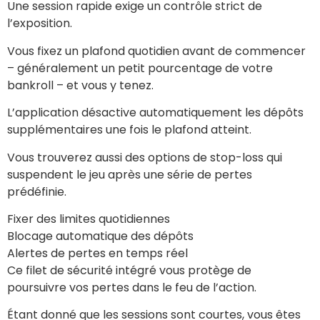
Une session rapide exige un contrôle strict de
l’exposition.
Vous fixez un plafond quotidien avant de commencer
– généralement un petit pourcentage de votre
bankroll – et vous y tenez.
L’application désactive automatiquement les dépôts
supplémentaires une fois le plafond atteint.
Vous trouverez aussi des options de stop-loss qui
suspendent le jeu après une série de pertes
prédéfinie.
Fixer des limites quotidiennes
Blocage automatique des dépôts
Alertes de pertes en temps réel
Ce filet de sécurité intégré vous protège de
poursuivre vos pertes dans le feu de l’action.
Étant donné que les sessions sont courtes, vous êtes