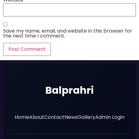
Save my name, email, and website in this browser for
the next time I comment.
Balprahri
Home
About
Contact
News
Gallery
Admin Login