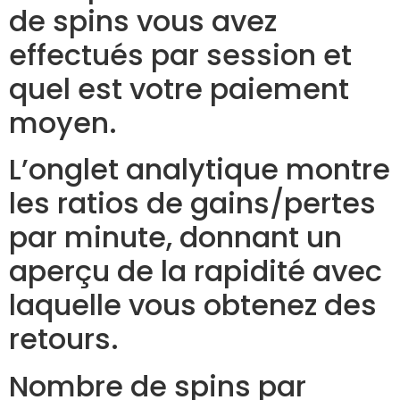
de spins vous avez
effectués par session et
quel est votre paiement
moyen.
L’onglet analytique montre
les ratios de gains/pertes
par minute, donnant un
aperçu de la rapidité avec
laquelle vous obtenez des
retours.
Nombre de spins par