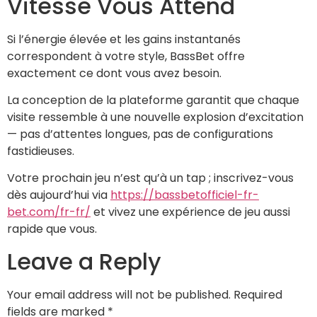
Vitesse Vous Attend
Si l’énergie élevée et les gains instantanés
correspondent à votre style, BassBet offre
exactement ce dont vous avez besoin.
La conception de la plateforme garantit que chaque
visite ressemble à une nouvelle explosion d’excitation
— pas d’attentes longues, pas de configurations
fastidieuses.
Votre prochain jeu n’est qu’à un tap ; inscrivez-vous
dès aujourd’hui via
https://bassbetofficiel-fr-
bet.com/fr-fr/
et vivez une expérience de jeu aussi
rapide que vous.
Leave a Reply
Your email address will not be published.
Required
fields are marked
*