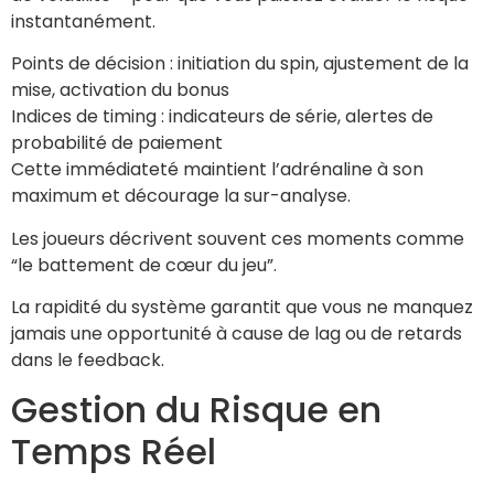
instantanément.
Points de décision : initiation du spin, ajustement de la
mise, activation du bonus
Indices de timing : indicateurs de série, alertes de
probabilité de paiement
Cette immédiateté maintient l’adrénaline à son
maximum et décourage la sur-analyse.
Les joueurs décrivent souvent ces moments comme
“le battement de cœur du jeu”.
La rapidité du système garantit que vous ne manquez
jamais une opportunité à cause de lag ou de retards
dans le feedback.
Gestion du Risque en
Temps Réel