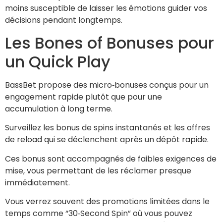
moins susceptible de laisser les émotions guider vos
décisions pendant longtemps.
Les Bones of Bonuses pour
un Quick Play
BassBet propose des micro‑bonuses conçus pour un
engagement rapide plutôt que pour une
accumulation à long terme.
Surveillez les bonus de spins instantanés et les offres
de reload qui se déclenchent après un dépôt rapide.
Ces bonus sont accompagnés de faibles exigences de
mise, vous permettant de les réclamer presque
immédiatement.
Vous verrez souvent des promotions limitées dans le
temps comme “30‑Second Spin” où vous pouvez