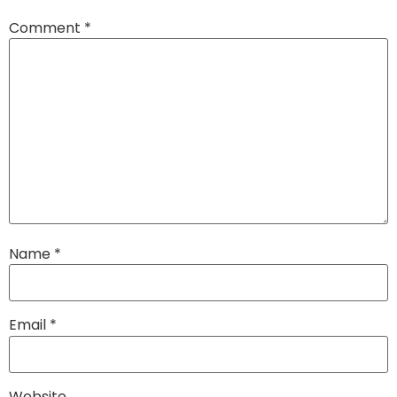
Comment
*
Name
*
Email
*
Website