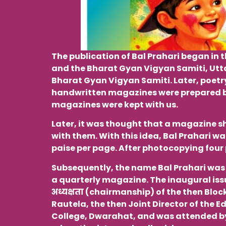
The publication of Bal Prahari began in t
and the Bharat Gyan Vigyan Samiti, Uttar
Bharat Gyan Vigyan Samiti. Later, poetry
handwritten magazines were prepared by
magazines were kept with us.
Later, it was thought that a magazine s
with them. With this idea, Bal Prahari 
paise per page. After photocopying four p
Subsequently, the name Bal Prahari was o
a quarterly magazine. The inaugural issu
अध्यक्षता (chairmanship) of the then Blo
Rautela, the then Joint Director of the 
College, Dwarahat, and was attended by 