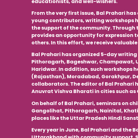
educationists, and well-wishers.
From the very first issue, Bal Prahari ha
young contributors, writing workshops h
the support of the community. Through t
provides an opportunity for expression t
others. In this effort, we receive valuab
Bal Prahari has organized 5-day writing 
Pithoragarh, Bageshwar, Champawat, Ud
Haridwar. In addition, such workshops 
(Rajasthan), Moradabad, Gorakhpur, Deo
collaborators. The editor of Bal Prahari
Anuvrat Vishva Bharati in cities such a
On behalf of Bal Prahari, seminars on chi
Gangolihat, Pithoragarh, Nainital, Khat
places like the Uttar Pradesh Hindi San
Every year in June, Bal Prahari and the B
Uttarakhand with community support. So