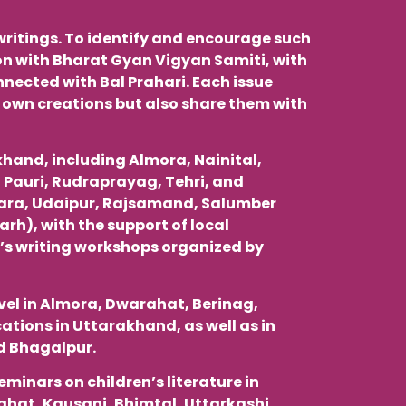
s writings. To identify and encourage such
on with Bharat Gyan Vigyan Samiti, with
nected with Bal Prahari. Each issue
r own creations but also share them with
khand, including Almora, Nainital,
Pauri, Rudraprayag, Tehri, and
lwara, Udaipur, Rajsamand, Salumber
), with the support of local
en’s writing workshops organized by
evel in Almora, Dwarahat, Berinag,
tions in Uttarakhand, as well as in
nd Bhagalpur.
eminars on children’s literature in
hat, Kausani, Bhimtal, Uttarkashi,