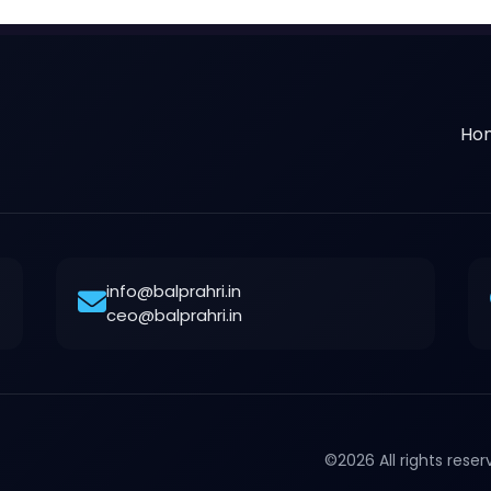
Ho
info@balprahri.in
ceo@balprahri.in
©2026 All rights rese