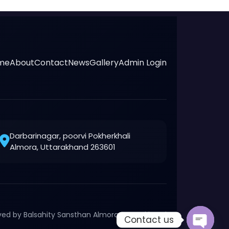
me
About
Contact
News
Gallery
Admin Login
Darbarinagar, poorvi Pokherkhali
Almora, Uttarakhand 263601
rved by Balsahity Sansthan Almora, Uttarakhand
Contact us