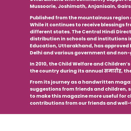
Mussoorie, Joshimath, Anjanisain, Gairsa
Published from the mountainous region o
While it continues to receive blessings 
different states. The Central Hindi Dir
distribution in schools and institutions
Education, Uttarakhand, has approved Bal
Delhi and various government and non-g
In 2010, the Child Welfare and Children’s
the country during its annual समारोह, th
From its journey as a handwritten magaz
suggestions from friends and children, 
to make this magazine more useful for chi
contributions from our friends and well-
Trino