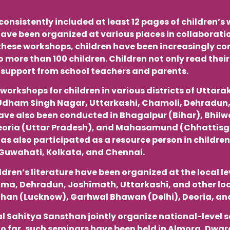
s consistently included at least 12 pages of children’
ave been organized at various places in collaborati
hese workshops, children have been increasingly con
o more than 100 children. Children not only read thei
le support from school teachers and parents.
workshops for children in various districts of Uttara
ham Singh Nagar, Uttarkashi, Chamoli, Dehradun, 
have also been conducted in Bhagalpur (Bihar), Bhi
ria (Uttar Pradesh), and Mahasamund (Chhattisgarh
 has also participated as a resource person in childr
s Guwahati, Kolkata, and Chennai.
ldren’s literature have been organized at the local l
ima, Dehradun, Joshimath, Uttarkashi, and other loca
sthan (Lucknow), Garhwal Bhawan (Delhi), Deoria, a
al Sahitya Sansthan jointly organize national-level s
 far, such seminars have been held in Almora, Dwara