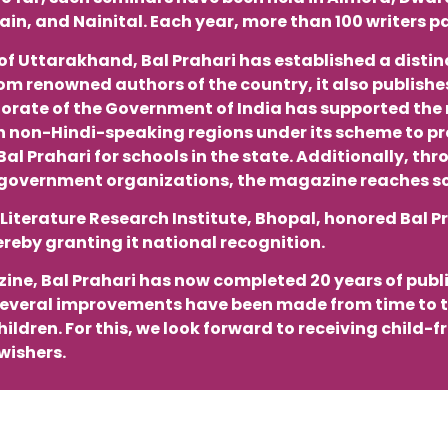
in, and Nainital. Each year, more than 100 writers pa
f Uttarakhand, Bal Prahari has established a distin
from renowned authors of the country, it also publish
ectorate of the Government of India has supported th
 in non-Hindi-speaking regions under its scheme to p
 Prahari for schools in the state. Additionally, thr
overnment organizations, the magazine reaches scho
 Literature Research Institute, Bhopal, honored Bal P
ereby granting it national recognition.
ine, Bal Prahari has now completed 20 years of publ
several improvements have been made from time to tim
ldren. For this, we look forward to receiving child-fr
wishers.