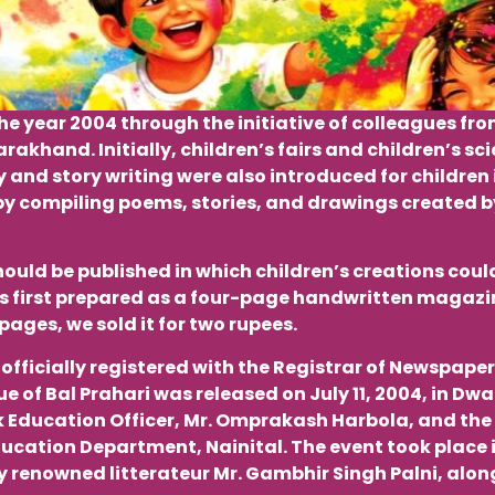
he year 2004 through the initiative of colleagues fro
akhand. Initially, children’s fairs and children’s sc
 and story writing were also introduced for children 
 compiling poems, stories, and drawings created by
hould be published in which children’s creations cou
was first prepared as a four-page handwritten magazi
ages, we sold it for two rupees.
fficially registered with the Registrar of Newspapers
e of Bal Prahari was released on July 11, 2004, in D
ck Education Officer, Mr. Omprakash Harbola, and the
Education Department, Nainital. The event took place
renowned litterateur Mr. Gambhir Singh Palni, along 