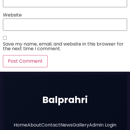
Website
Save my name, email, and website in this browser for
the next time I comment.
Balprahri
Home
About
Contact
News
Gallery
Admin Login