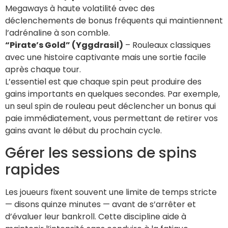
Megaways à haute volatilité avec des
déclenchements de bonus fréquents qui maintiennent
l’adrénaline à son comble.
“Pirate’s Gold” (Yggdrasil)
– Rouleaux classiques
avec une histoire captivante mais une sortie facile
après chaque tour.
L’essentiel est que chaque spin peut produire des
gains importants en quelques secondes. Par exemple,
un seul spin de rouleau peut déclencher un bonus qui
paie immédiatement, vous permettant de retirer vos
gains avant le début du prochain cycle.
Gérer les sessions de spins
rapides
Les joueurs fixent souvent une limite de temps stricte
— disons quinze minutes — avant de s’arrêter et
d’évaluer leur bankroll. Cette discipline aide à