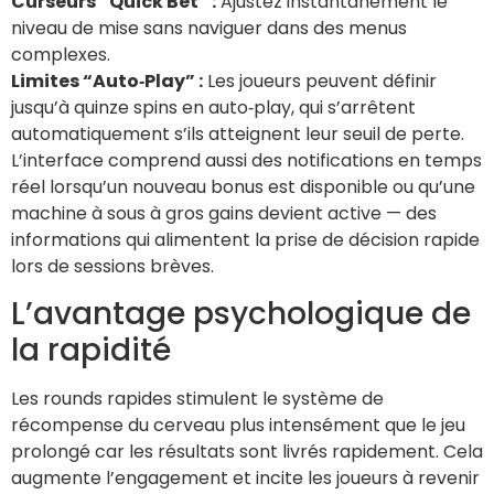
Curseurs “Quick Bet” :
Ajustez instantanément le
niveau de mise sans naviguer dans des menus
complexes.
Limites “Auto‑Play” :
Les joueurs peuvent définir
jusqu’à quinze spins en auto‑play, qui s’arrêtent
automatiquement s’ils atteignent leur seuil de perte.
L’interface comprend aussi des notifications en temps
réel lorsqu’un nouveau bonus est disponible ou qu’une
machine à sous à gros gains devient active — des
informations qui alimentent la prise de décision rapide
lors de sessions brèves.
L’avantage psychologique de
la rapidité
Les rounds rapides stimulent le système de
récompense du cerveau plus intensément que le jeu
prolongé car les résultats sont livrés rapidement. Cela
augmente l’engagement et incite les joueurs à revenir