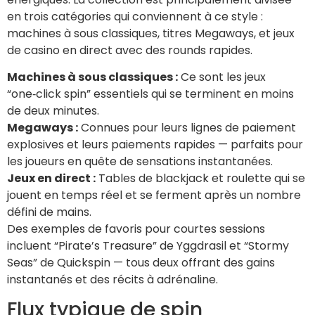
en trois catégories qui conviennent à ce style :
machines à sous classiques, titres Megaways, et jeux
de casino en direct avec des rounds rapides.
Machines à sous classiques :
Ce sont les jeux
“one‑click spin” essentiels qui se terminent en moins
de deux minutes.
Megaways :
Connues pour leurs lignes de paiement
explosives et leurs paiements rapides — parfaits pour
les joueurs en quête de sensations instantanées.
Jeux en direct :
Tables de blackjack et roulette qui se
jouent en temps réel et se ferment après un nombre
défini de mains.
Des exemples de favoris pour courtes sessions
incluent “Pirate’s Treasure” de Yggdrasil et “Stormy
Seas” de Quickspin — tous deux offrant des gains
instantanés et des récits à adrénaline.
Flux typique de spin