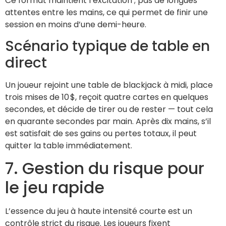
Ce format maintient l’excitation ; pas de longues
attentes entre les mains, ce qui permet de finir une
session en moins d’une demi-heure.
Scénario typique de table en
direct
Un joueur rejoint une table de blackjack à midi, place
trois mises de 10 $, reçoit quatre cartes en quelques
secondes, et décide de tirer ou de rester — tout cela
en quarante secondes par main. Après dix mains, s’il
est satisfait de ses gains ou pertes totaux, il peut
quitter la table immédiatement.
7. Gestion du risque pour
le jeu rapide
L’essence du jeu à haute intensité courte est un
contrôle strict du risque. Les joueurs fixent