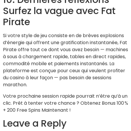
Surfez la vague avec Fat
Pirate
Si votre style de jeu consiste en de brèves explosions
d’énergie qui offrent une gratification instantanée, Fat
Pirate offre tout ce dont vous avez besoin — machines
à sous à chargement rapide, tables en direct rapides,
commodité mobile et paiements instantanés. La
plateforme est conçue pour ceux qui veulent profiter
du casino à leur façon — pas besoin de sessions
marathon.
Votre prochaine session rapide pourrait n’être qu’à un
clic. Prêt à tenter votre chance ? Obtenez Bonus 100 %
+ 200 Free Spins Maintenant !
Leave a Reply