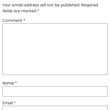
Your email address will not be published.
Required
fields are marked
*
Comment
*
Name
*
Email
*