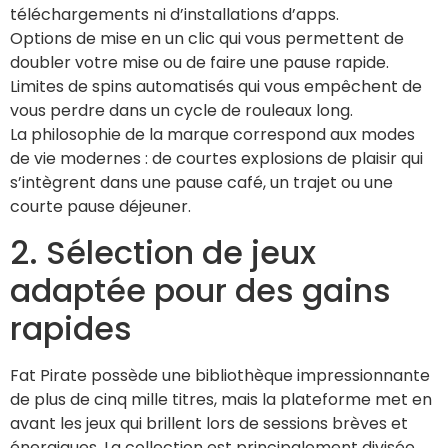
téléchargements ni d’installations d’apps.
Options de mise en un clic qui vous permettent de
doubler votre mise ou de faire une pause rapide.
Limites de spins automatisés qui vous empêchent de
vous perdre dans un cycle de rouleaux long.
La philosophie de la marque correspond aux modes
de vie modernes : de courtes explosions de plaisir qui
s’intègrent dans une pause café, un trajet ou une
courte pause déjeuner.
2. Sélection de jeux
adaptée pour des gains
rapides
Fat Pirate possède une bibliothèque impressionnante
de plus de cinq mille titres, mais la plateforme met en
avant les jeux qui brillent lors de sessions brèves et
énergiques. La collection est principalement divisée