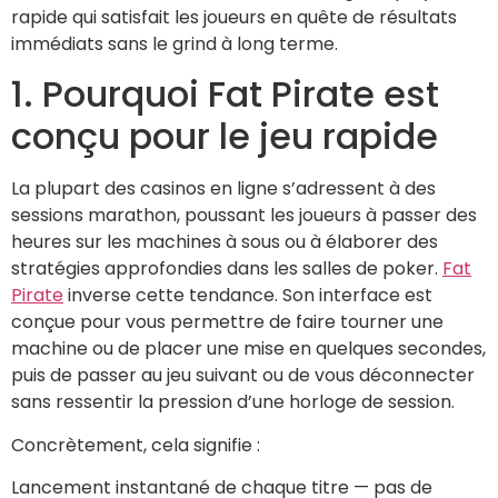
rapide qui satisfait les joueurs en quête de résultats
immédiats sans le grind à long terme.
1. Pourquoi Fat Pirate est
conçu pour le jeu rapide
La plupart des casinos en ligne s’adressent à des
sessions marathon, poussant les joueurs à passer des
heures sur les machines à sous ou à élaborer des
stratégies approfondies dans les salles de poker.
Fat
Pirate
inverse cette tendance. Son interface est
conçue pour vous permettre de faire tourner une
machine ou de placer une mise en quelques secondes,
puis de passer au jeu suivant ou de vous déconnecter
sans ressentir la pression d’une horloge de session.
Concrètement, cela signifie :
Lancement instantané de chaque titre — pas de