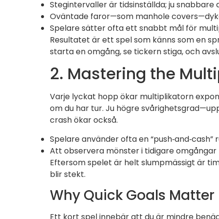
Stegintervaller är tidsinställda; ju snabbare
Oväntade faror—som manhole covers—dyker 
Spelare sätter ofta ett snabbt mål för multi
Resultatet är ett spel som känns som en spr
starta en omgång, se tickern stiga, och avsl
2. Mastering the Mul
Varje lyckat hopp ökar multiplikatorn exponen
om du har tur. Ju högre svårighetsgrad—upp t
crash ökar också.
Spelare använder ofta en “push‑and‑cash” rut
Att observera mönster i tidigare omgångar kan
Eftersom spelet är helt slumpmässigt är ti
blir stekt.
Why Quick Goals Matter
Ett kort spel innebär att du är mindre benäg