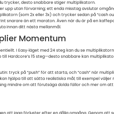
 du trycker, desto snabbare stiger multiplikatorn.
upp utan förvarning; ett enda misstag avslutar omgån
plikatorn (som 2x eller 3x) och trycker sedan på “cash out
int snarare än ett maraton. Även när du är på en kaffepa
uta innan ditt nästa mellanmål.
tiplier Momentum
tiellt. I Easy‑läget med 24 steg kan du se multiplikatorn 
ill Hardcore’s 15 steg—desto snabbare kan multiplikatorn 
in: tryck på “push” för att starta, och “cash” när multip
 hjälpa till att sätta realistiska mål; till exempel väljer
ming mindre om att förutsäga dolda fällor och mer om a
en att jaga förluster efter en dålig omgång. Genom att sä