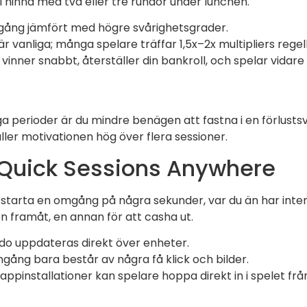
l hinna med två eller tre rundor under lunchen.
ramgång jämfört med högre svårighetsgrader.
r vanliga; många spelare träffar 1,5x–2x multipliers rege
inner snabbt, återställer din bankroll, och spelar vidare
nga perioder är du mindre benägen att fastna i en förlustsv
ller motivationen hög över flera sessioner.
s: Quick Sessions Anywhere
 starta en omgång på några sekunder, var du än har inte
en framåt, en annan för att casha ut.
aldo uppdateras direkt över enheter.
ång bara består av några få klick och bilder.
 appinstallationer kan spelare hoppa direkt in i spelet f