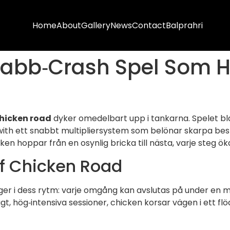
Home
About
Gallery
News
Contact
Balprahri
abb‑Crash Spel Som Hå
hicken road
dyker omedelbart upp i tankarna. Spelet bl
ith ett snabbt multipliersystem som belönar skarpa beslut
ken hoppar från en osynlig bricka till nästa, varje steg ö
of Chicken Road
gger i dess rytm: varje omgång kan avslutas på under en 
gt, hög‑intensiva sessioner, chicken korsar vägen i ett flöd