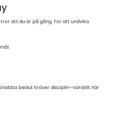
ay
ror att du är på gång. För att undvika
‑mål.
Snabba beslut kräver disciplin—särskilt när