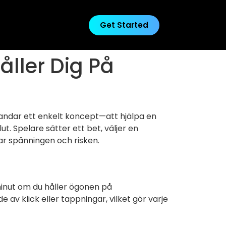
Get Started
ller Dig På
andar ett enkelt koncept—att hjälpa en
. Spelare sätter ett bet, väljer en
kar spänningen och risken.
minut om du håller ögonen på
e av klick eller tappningar, vilket gör varje