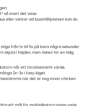
gen.
” så snart det visas.
us eller väntar vid busshållplatsen kan du
stiga från 1x till 5x på bara några sekunder
skjuta i höjden, men risken för en tidig
likatorn når ett förutbestämt värde.
 många 2x–3x i Easy‑läget.
tt bestämma när det är nog innan chicken
tta ett mål för multiplikatorn innan varje