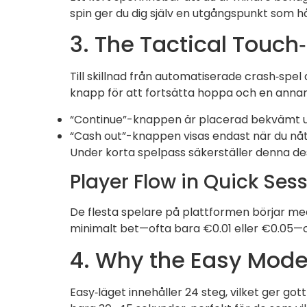
spin ger du dig själv en utgångspunkt som hål
3. The Tactical Touch
Till skillnad från automatiserade crash‑spel
knapp för att fortsätta hoppa och en annan
“Continue”-knappen är placerad bekvämt und
“Cash out”-knappen visas endast när du nått d
Under korta spelpass säkerställer denna desi
Player Flow in Quick Ses
De flesta spelare på plattformen börjar med
minimalt bet—ofta bara €0.01 eller €0.05—oc
4. Why the Easy Mode
Easy‑läget innehåller 24 steg, vilket ger g