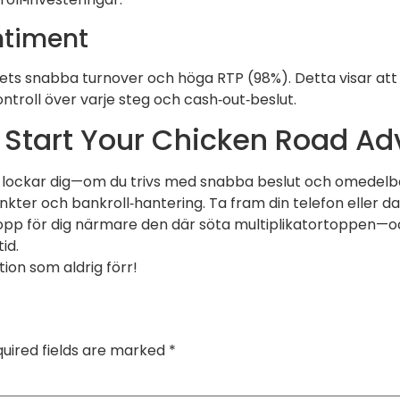
ntiment
s snabba turnover och höga RTP (98%). Detta visar att s
ntroll över varje steg och cash‑out‑beslut.
? Start Your Chicken Road A
m lockar dig—om du trivs med snabba beslut och omedel
nkter och bankroll‑hantering. Ta fram din telefon eller da
 hopp för dig närmare den där söta multiplikatortoppen—
id.
ion som aldrig förr!
uired fields are marked
*