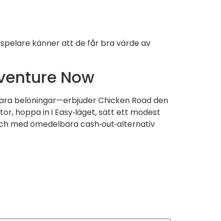
pelare känner att de får bra värde av
dventure Now
bara belöningar—erbjuder Chicken Road den
tor, hoppa in i Easy‑läget, sätt ett modest
och med omedelbara cash‑out‑alternativ