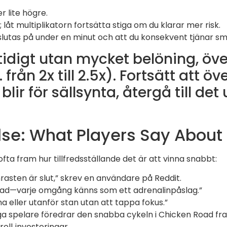
r lite högre.
 låt multiplikatorn fortsätta stiga om du klarar mer risk.
vslutas på under en minut och att du konsekvent tjänar sm
tidigt utan mycket belöning, öve
från 2x till 2.5x). Fortsätt att ö
ir för sällsynta, återgå till de
se: What Players Say About
fta fram hur tillfredsställande det är att vinna snabbt:
hrasten är slut,” skrev en användare på Reddit.
råkad—varje omgång känns som ett adrenalinpåslag.”
a eller utanför stan utan att tappa fokus.”
spelare föredrar den snabba cykeln i Chicken Road fra
ll‑investeringar.