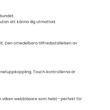
lbundet.
 utan att känna dig utmattad.
it. Den omedelbara tillfredsställelsen av
rnetuppkoppling. Touch‑kontrollerna är
rån vilken webbläsare som helst—perfekt för