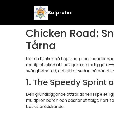
Balprahri
Chicken Road: Sn
Tårna
När du tänker på hög‑energi casinoaction,
c
modig chicken att navigera en farlig gata—w
svårighetsgrad, och tittar sedan på när chic
1. The Speedy Sprint 
Den grundläggande attraktionen i spelet li
multiplier‑baren och cashar ut tidigt. Kort sa
beslut brådskande.