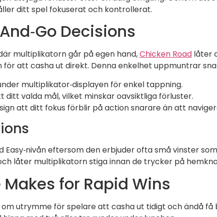
ler ditt spel fokuserat och kontrollerat.
‑And‑Go Decisions
 där multiplikatorn går på egen hand,
Chicken Road
låter 
 för att casha ut direkt. Denna enkelhet uppmuntrar sna
er multiplikator‑displayen för enkel tappning.
itt valda mål, vilket minskar oavsiktliga förluster.
gn att ditt fokus förblir på action snarare än att navigera
sions
 Easy‑nivån eftersom den erbjuder ofta små vinster som p
h låter multiplikatorn stiga innan de trycker på hemknapp
 Makes for Rapid Wins
ott om utrymme för spelare att casha ut tidigt och ändå f