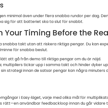
rs
ngen minimal även under flera snabba rundor per dag. Denn
a sig för att batteriet ska ta slut för snabbt.
 Your Timing Before the Rea
a snabba takt utan att riskera riktiga pengar. Du kan e
elminne för snabba beslut.
lätt att gå från demo till riktiga pengar om du är nöjd.
; multipliers tickar upp i samma takt och hinder dyker up
ipa sin strategi innan de satsar pengar kan några minuter
gångar i Easy‑läget, varje med olika mål för multiplikator
 rätt—en användbar feedbackloop innan du går vidare till