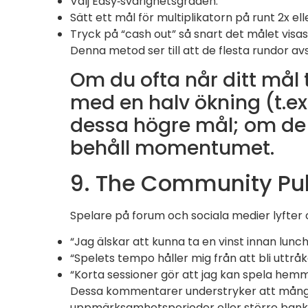
Välj Easy‑svårighetsgraden.
Sätt ett mål för multiplikatorn på runt 2x elle
Tryck på “cash out” så snart det målet visas;
Denna metod ser till att de flesta rundor a
Om du ofta når ditt mål 
med en halv ökning (t.ex. 
dessa högre mål; om de bl
behåll momentumet.
9. The Community Pul
Spelare på forum och sociala medier lyfter o
“Jag älskar att kunna ta en vinst innan lunc
“Spelets tempo håller mig från att bli utt
“Korta sessioner gör att jag kan spela hemm
Dessa kommentarer understryker att många 
uppmärksamhetsperioder eller större bankro