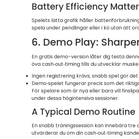
Battery Efficiency Matte
Spelets lätta grafik håller batteriförbrukni
spela under pendlingar eller i kö utan att oro
6. Demo Play: Sharpen
En gratis demo-version låter dig testa denn
öva cash‑out‑timing tills du utvecklar musk
Ingen registrering krävs; snabb spel gör det 
Demo‑spelet fungerar precis som det riktiga
För spelare som är nya eller bara vill finsl
under dessa högintensiva sessioner.
A Typical Demo Routine
En snabb träningssession kan innebära tre om
utvärderar du om din cash‑out‑timing kändes