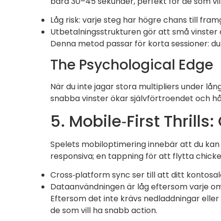
bara 30–45 sekunder, perfekt för de som vil
Låg risk: varje steg har högre chans till f
Utbetalningsstrukturen gör att små vinster ä
Denna metod passar för korta sessioner: du v
The Psychological Edge
När du inte jagar stora multipliers under lå
snabba vinster ökar självförtroendet och hå
5. Mobile‑First Thrill
Spelets mobiloptimering innebär att du kan
responsiva; en tappning för att flytta chick
Cross‑platform sync ser till att ditt kontos
Dataanvändningen är låg eftersom varje omg
Eftersom det inte krävs nedladdningar eller
de som vill ha snabb action.