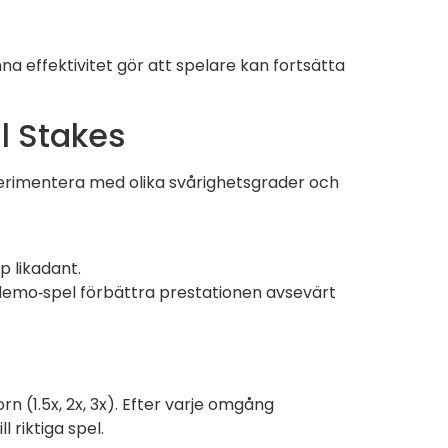
a effektivitet gör att spelare kan fortsätta
l Stakes
xperimentera med olika svårighetsgrader och
p likadant.
s demo‑spel förbättra prestationen avsevärt
n (1.5x, 2x, 3x). Efter varje omgång
 riktiga spel.