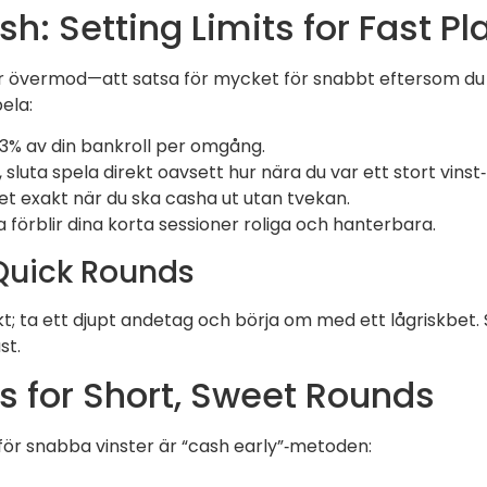
ash: Setting Limits for Fast Pl
är övermod—att satsa för mycket för snabbt eftersom du t
ela:
1–3% av din bankroll per omgång.
sluta spela direkt oavsett hur nära du var ett stort vinst
vet exakt när du ska casha ut utan tvekan.
förblir dina korta sessioner roliga och hanterbara.
Quick Rounds
t; ta ett djupt andetag och börja om med ett lågriskbet. 
st.
s for Short, Sweet Rounds
för snabba vinster är “cash early”‑metoden: