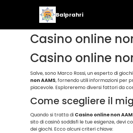
Balprahri
Casino online no
Casino online no
Salve, sono Marco Rossi, un esperto di giochi
non AAMS
, fornendo utili informazioni per 
piacevole. Esploreremo diversi fattori da con
Come scegliere il mi
Quando si tratta di
Casino online non AAMS
sito di casinò soddisfi le tue esigenze, devi 
dei giochi. Ecco alcuni criteri chiave: