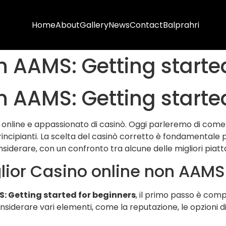
Home
About
Gallery
News
Contact
Balprahri
n AAMS: Getting starte
n AAMS: Getting starte
 online e appassionato di casinò. Oggi parleremo di come sc
principianti. La scelta del casinò corretto è fondamentale 
siderare, con un confronto tra alcune delle migliori piatt
glior Casino online non AAMS
: Getting started for beginners
, il primo passo è comp
considerare vari elementi, come la reputazione, le opzioni d