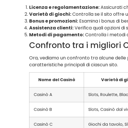
Licenza e regolamentazione:
Assicurati ch
Varietà di giochi:
Controlla se il sito offre 
Bonus e promozioni:
Esamina i bonus di be
Assistenza clienti:
Verifica quali opzioni di
Metodi di pagamento:
Controlla i metodi di
Confronto tra i migliori
Ora, vediamo un confronto tra alcune delle 
caratteristiche principali di ciascun sito.
Nome del Casinò
Varietà di g
Casinò A
Slots, Roulette, Bla
Casinò B
Slots, Casinò dal v
Casinò C
Giochi da tavolo, S