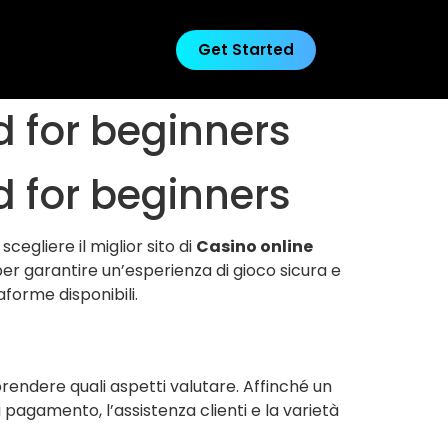
Get Started
d for beginners
d for beginners
egliere il miglior sito di
Casino online
per garantire un’esperienza di gioco sicura e
aforme disponibili.
rendere quali aspetti valutare. Affinché un
i pagamento, l’assistenza clienti e la varietà