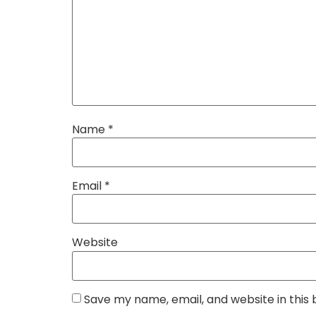
Name
*
Email
*
Website
Save my name, email, and website in this