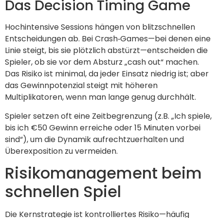
Das Decision Timing Game
Hochintensive Sessions hängen von blitzschnellen
Entscheidungen ab. Bei Crash‑Games—bei denen eine
Linie steigt, bis sie plötzlich abstürzt—entscheiden die
Spieler, ob sie vor dem Absturz „cash out“ machen.
Das Risiko ist minimal, da jeder Einsatz niedrig ist; aber
das Gewinnpotenzial steigt mit höheren
Multiplikatoren, wenn man lange genug durchhält.
Spieler setzen oft eine Zeitbegrenzung (z.B. „Ich spiele,
bis ich €50 Gewinn erreiche oder 15 Minuten vorbei
sind“), um die Dynamik aufrechtzuerhalten und
Überexposition zu vermeiden.
Risikomanagement beim
schnellen Spiel
Die Kernstrategie ist kontrolliertes Risiko—häufig