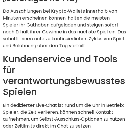
Da Auszahlungen bei Krypto‑Wallets innerhalb von
Minuten erscheinen können, halten die meisten
Spieler ihr Guthaben aufgeladen und steigen sofort
nach Erhalt ihrer Gewinne in das nächste Spiel ein. Das
schafft einen nahezu kontinuierlichen Zyklus von Spiel
und Belohnung über den Tag verteilt.
Kundenservice und Tools
für
verantwortungsbewusstes
Spielen
Ein dedizierter Live‑Chat ist rund um die Uhr in Betrieb;
Spieler, die Zeit verlieren, können schnell Kontakt
aufnehmen, um Selbst‑Ausschluss‑Optionen zu nutzen
oder Zeitlimits direkt im Chat zu setzen.