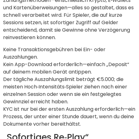
Zahlungsmethoden—einschließlich Krypto, E‑Wallets
und Kartenüberweisungen—alles so gestaltet, dass es
schnell verarbeitet wird. Für Spieler, die auf kurze
Sessions setzen, ist sofortiger Zugriff auf Gelder
entscheidend, damit sie Gewinne ohne Verzögerung
reinvestieren können.
Keine Transaktionsgebühren bei Ein- oder
Auszahlungen.
Kein App-Download erforderlich—einfach „Deposit“
auf deinem mobilen Gerät antippen.
Der tägliche Auszahlungslimit beträgt €5.000; die
meisten Hoch‑Intensitäts‑Spieler ziehen nach einer
einzelnen Session oder wenn sie ein festgelegtes
Gewinnziel erreicht haben.
KYC ist nur bei der ersten Auszahlung erforderlich—ein
Prozess, der unter einer Stunde dauert, wenn du deine
Dokumente vorher bereithältst.
„Sofortiges Re‑Play“