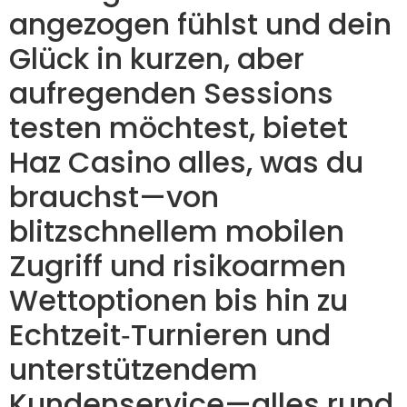
angezogen fühlst und dein
Glück in kurzen, aber
aufregenden Sessions
testen möchtest, bietet
Haz Casino alles, was du
brauchst—von
blitzschnellem mobilen
Zugriff und risikoarmen
Wettoptionen bis hin zu
Echtzeit‑Turnieren und
unterstützendem
Kundenservice—alles rund