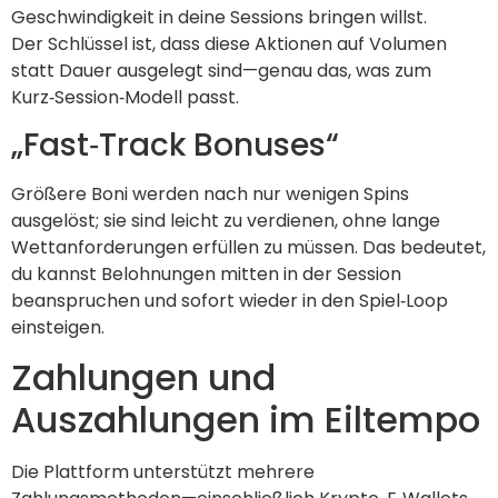
Geschwindigkeit in deine Sessions bringen willst.
Der Schlüssel ist, dass diese Aktionen auf Volumen
statt Dauer ausgelegt sind—genau das, was zum
Kurz‑Session‑Modell passt.
„Fast‑Track Bonuses“
Größere Boni werden nach nur wenigen Spins
ausgelöst; sie sind leicht zu verdienen, ohne lange
Wettanforderungen erfüllen zu müssen. Das bedeutet,
du kannst Belohnungen mitten in der Session
beanspruchen und sofort wieder in den Spiel‑Loop
einsteigen.
Zahlungen und
Auszahlungen im Eiltempo
Die Plattform unterstützt mehrere