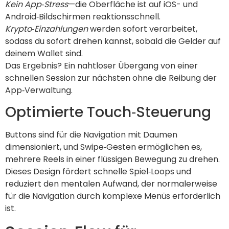
Kein App‑Stress
—die Oberfläche ist auf iOS- und
Android‑Bildschirmen reaktionsschnell.
Krypto‑Einzahlungen
werden sofort verarbeitet,
sodass du sofort drehen kannst, sobald die Gelder auf
deinem Wallet sind.
Das Ergebnis? Ein nahtloser Übergang von einer
schnellen Session zur nächsten ohne die Reibung der
App‑Verwaltung.
Optimierte Touch‑Steuerung
Buttons sind für die Navigation mit Daumen
dimensioniert, und Swipe‑Gesten ermöglichen es,
mehrere Reels in einer flüssigen Bewegung zu drehen.
Dieses Design fördert schnelle Spiel‑Loops und
reduziert den mentalen Aufwand, der normalerweise
für die Navigation durch komplexe Menüs erforderlich
ist.