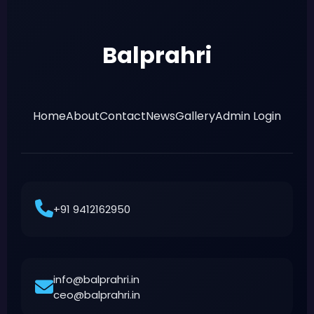
Balprahri
Home
About
Contact
News
Gallery
Admin Login
+91 9412162950
info@balprahri.in
ceo@balprahri.in