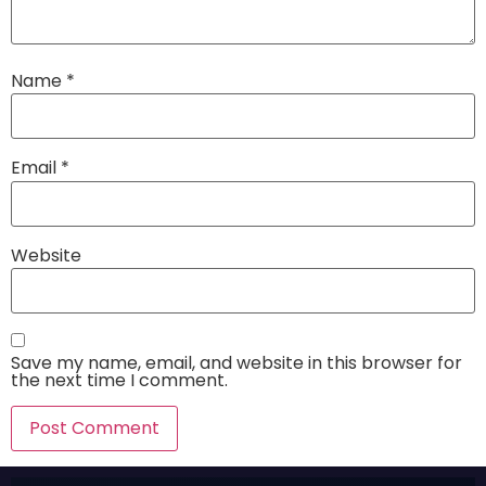
Name
*
Email
*
Website
Save my name, email, and website in this browser for
the next time I comment.