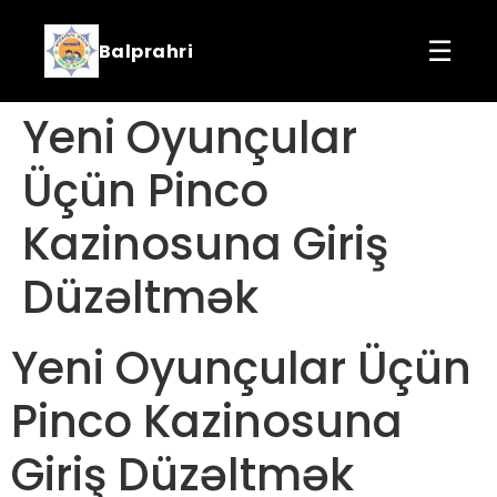
☰
Balprahri
Yeni Oyunçular
Üçün Pinco
Kazinosuna Giriş
Düzəltmək
Yeni Oyunçular Üçün
Pinco Kazinosuna
Giriş Düzəltmək