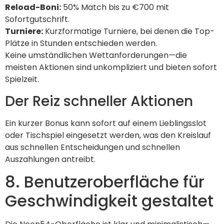
Reload-Boni:
50% Match bis zu €700 mit
Sofortgutschrift.
Turniere:
Kurzformatige Turniere, bei denen die Top-
Plätze in Stunden entschieden werden.
Keine umständlichen Wettanforderungen—die
meisten Aktionen sind unkompliziert und bieten sofort
Spielzeit.
Der Reiz schneller Aktionen
Ein kurzer Bonus kann sofort auf einem Lieblingsslot
oder Tischspiel eingesetzt werden, was den Kreislauf
aus schnellen Entscheidungen und schnellen
Auszahlungen antreibt.
8. Benutzeroberfläche für
Geschwindigkeit gestaltet