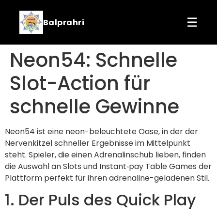
☰
Balprahri
Neon54: Schnelle
Slot-Action für
schnelle Gewinne
Neon54 ist eine neon-beleuchtete Oase, in der der
Nervenkitzel schneller Ergebnisse im Mittelpunkt
steht. Spieler, die einen Adrenalinschub lieben, finden
die Auswahl an Slots und Instant‑pay Table Games der
Plattform perfekt für ihren adrenaline-geladenen Stil.
1. Der Puls des Quick Play