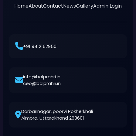
Home
About
Contact
News
Gallery
Admin Login
+91 9412162950
info@balprahri.in
ceo@balprahri.in
Darbarinagar, poorvi Pokherkhali
Almora, Uttarakhand 263601