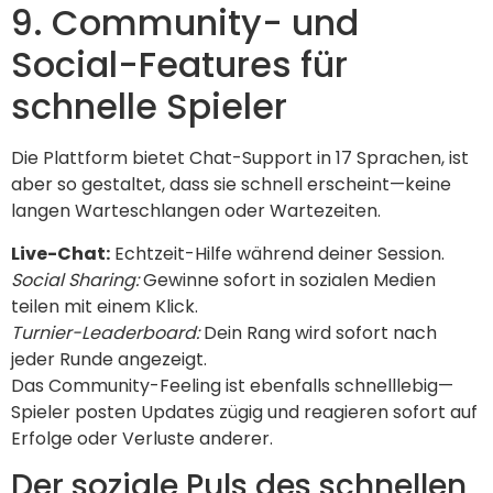
9. Community- und
Social-Features für
schnelle Spieler
Die Plattform bietet Chat-Support in 17 Sprachen, ist
aber so gestaltet, dass sie schnell erscheint—keine
langen Warteschlangen oder Wartezeiten.
Live-Chat:
Echtzeit-Hilfe während deiner Session.
Social Sharing:
Gewinne sofort in sozialen Medien
teilen mit einem Klick.
Turnier-Leaderboard:
Dein Rang wird sofort nach
jeder Runde angezeigt.
Das Community-Feeling ist ebenfalls schnelllebig—
Spieler posten Updates zügig und reagieren sofort auf
Erfolge oder Verluste anderer.
Der soziale Puls des schnellen