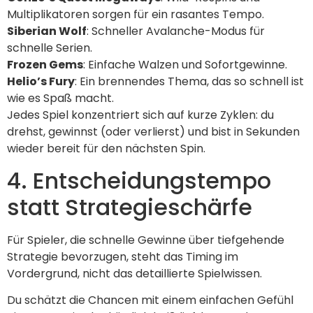
Multiplikatoren sorgen für ein rasantes Tempo.
Siberian Wolf
: Schneller Avalanche-Modus für
schnelle Serien.
Frozen Gems
: Einfache Walzen und Sofortgewinne.
Helio’s Fury
: Ein brennendes Thema, das so schnell ist
wie es Spaß macht.
Jedes Spiel konzentriert sich auf kurze Zyklen: du
drehst, gewinnst (oder verlierst) und bist in Sekunden
wieder bereit für den nächsten Spin.
4. Entscheidungstempo
statt Strategieschärfe
Für Spieler, die schnelle Gewinne über tiefgehende
Strategie bevorzugen, steht das Timing im
Vordergrund, nicht das detaillierte Spielwissen.
Du schätzt die Chancen mit einem einfachen Gefühl