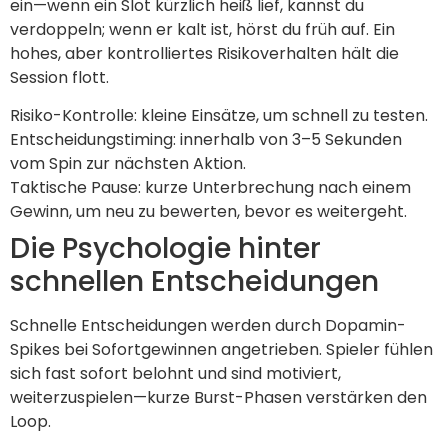
ein—wenn ein Slot kürzlich heiß lief, kannst du
verdoppeln; wenn er kalt ist, hörst du früh auf. Ein
hohes, aber kontrolliertes Risikoverhalten hält die
Session flott.
Risiko-Kontrolle: kleine Einsätze, um schnell zu testen.
Entscheidungstiming: innerhalb von 3–5 Sekunden
vom Spin zur nächsten Aktion.
Taktische Pause: kurze Unterbrechung nach einem
Gewinn, um neu zu bewerten, bevor es weitergeht.
Die Psychologie hinter
schnellen Entscheidungen
Schnelle Entscheidungen werden durch Dopamin-
Spikes bei Sofortgewinnen angetrieben. Spieler fühlen
sich fast sofort belohnt und sind motiviert,
weiterzuspielen—kurze Burst-Phasen verstärken den
Loop.