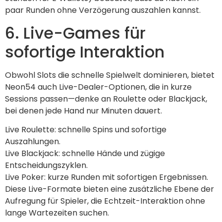
paar Runden ohne Verzögerung auszahlen kannst.
6. Live-Games für
sofortige Interaktion
Obwohl Slots die schnelle Spielwelt dominieren, bietet
Neon54 auch Live-Dealer-Optionen, die in kurze
Sessions passen—denke an Roulette oder Blackjack,
bei denen jede Hand nur Minuten dauert.
Live Roulette: schnelle Spins und sofortige
Auszahlungen.
Live Blackjack: schnelle Hände und zügige
Entscheidungszyklen.
Live Poker: kurze Runden mit sofortigen Ergebnissen.
Diese Live-Formate bieten eine zusätzliche Ebene der
Aufregung für Spieler, die Echtzeit-Interaktion ohne
lange Wartezeiten suchen.