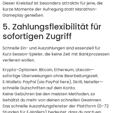
Dieser Kreislauf ist besonders attraktiv für jene, die
kurze Momente der Aufregung statt Marathon-
Gameplay genießen.
5. Zahlungsflexibilität für
sofortigen Zugriff
Schnelle Ein- und Auszahlungen sind essenziell für
Kurz‑Session-Spieler, die keine Zeit mit Bankprozessen
verlieren wollen.
Krypto-Optionen: Bitcoin, Ethereum, Litecoin—
sofortige Überweisungen ohne Bearbeitungszeit.
E‑Wallets: PayPal (via PayPal here), Skrill, Neteller—
schnelle Gutschriften auf dein Konto.
Keine Gebühren bei den meisten Methoden, so
behältst du mehr von deinen schnellen Gewinnen.
Das schnelle Auszahlungsfenster der Plattform (0–72
Stunden für E‑Wallets) bedeutet, dass du nach ein