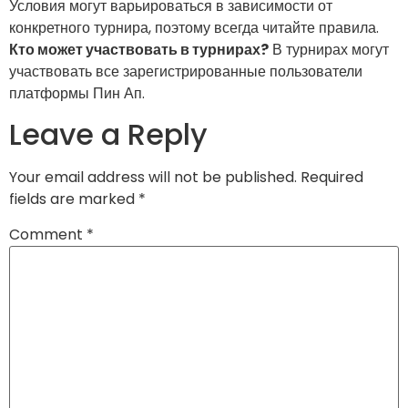
Условия могут варьироваться в зависимости от
конкретного турнира, поэтому всегда читайте правила.
Кто может участвовать в турнирах?
В турнирах могут
участвовать все зарегистрированные пользователи
платформы Пин Ап.
Leave a Reply
Your email address will not be published.
Required
fields are marked
*
Comment
*