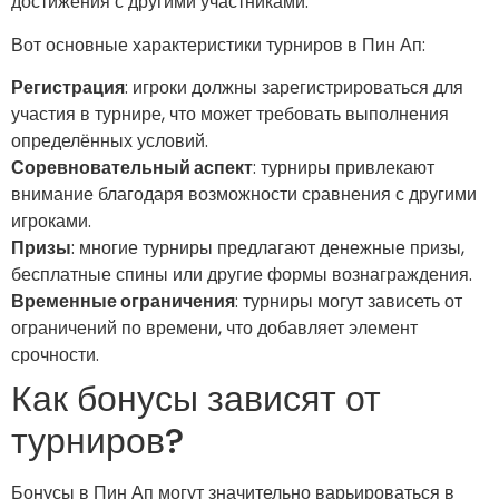
достижения с другими участниками.
Вот основные характеристики турниров в Пин Ап:
Регистрация
: игроки должны зарегистрироваться для
участия в турнире, что может требовать выполнения
определённых условий.
Соревновательный аспект
: турниры привлекают
внимание благодаря возможности сравнения с другими
игроками.
Призы
: многие турниры предлагают денежные призы,
бесплатные спины или другие формы вознаграждения.
Временные ограничения
: турниры могут зависеть от
ограничений по времени, что добавляет элемент
срочности.
Как бонусы зависят от
турниров?
Бонусы в Пин Ап могут значительно варьироваться в