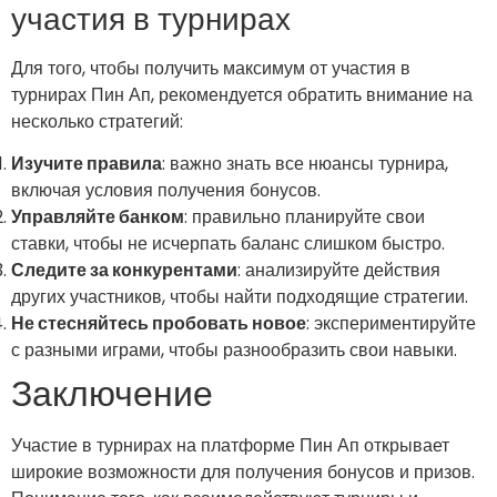
участия в турнирах
Для того, чтобы получить максимум от участия в
турнирах Пин Ап, рекомендуется обратить внимание на
несколько стратегий:
Изучите правила
: важно знать все нюансы турнира,
включая условия получения бонусов.
Управляйте банком
: правильно планируйте свои
ставки, чтобы не исчерпать баланс слишком быстро.
Следите за конкурентами
: анализируйте действия
других участников, чтобы найти подходящие стратегии.
Не стесняйтесь пробовать новое
: экспериментируйте
с разными играми, чтобы разнообразить свои навыки.
Заключение
Участие в турнирах на платформе Пин Ап открывает
широкие возможности для получения бонусов и призов.