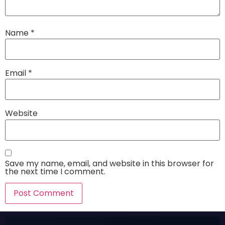
Name
*
Email
*
Website
Save my name, email, and website in this browser for
the next time I comment.