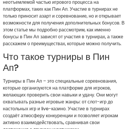
неотъемлемой частью игрового процесса на
платформах, таких как Пин Ап. Участие в турнирах не
только приносит азарт и соревнование, но и открывает
возможности для получения дополнительных бонусов. В
этом статье мы подробно рассмотрим, как именно
бонусы в Пин Ап зависят от участия в турнирах, а также
расскажем о преимуществах, которые можно получить.
Что такое турниры в Пин
Ап?
Турниры в Пин Ап – это специальные соревнования,
которые организуются на платформе для игроков,
желающих проверить свои навыки и удачу. Они могут
охватывать разные игровые жанры: от слот-игр до
настольных игр и live-казино. Участие в турнирах
создаёт атмосферу конкуренции и позволяет игрокам
активно взаимодействовать, сравнивая свои