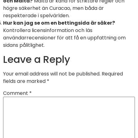
och Malta?
Malta är känd för striktare regler och
högre säkerhet än Curacao, men båda är
respekterade i spelvärlden.
Hur kan jag se om en bettingsida är säker?
Kontrollera licensinformation och läs
användarrecensioner för att få en uppfattning om
sidans pålitlighet.
Leave a Reply
Your email address will not be published.
Required
fields are marked
*
Comment
*