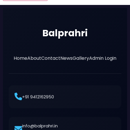
Balprahri
Home
About
Contact
News
Gallery
Admin Login
+91 9412162950
info@balprahri.in