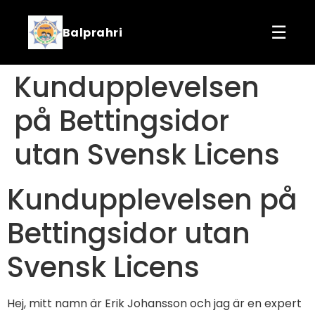
☰
Balprahri
Kundupplevelsen
på Bettingsidor
utan Svensk Licens
Kundupplevelsen på
Bettingsidor utan
Svensk Licens
Hej, mitt namn är Erik Johansson och jag är en expert