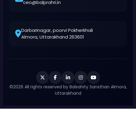
ceo@balprahri.in
Darbarinagar, poorvi Pokherkhali
Almora, Uttarakhand 263601
©2026 All rights reserved by Balsahity Sansthan Almora,
Uttarakhand