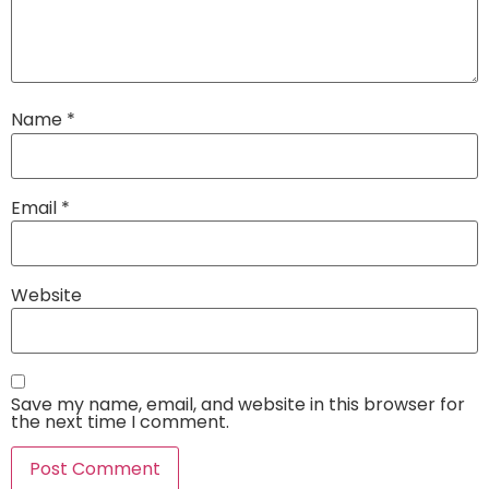
Name
*
Email
*
Website
Save my name, email, and website in this browser for
the next time I comment.