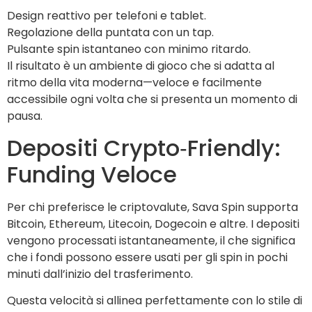
Design reattivo per telefoni e tablet.
Regolazione della puntata con un tap.
Pulsante spin istantaneo con minimo ritardo.
Il risultato è un ambiente di gioco che si adatta al
ritmo della vita moderna—veloce e facilmente
accessibile ogni volta che si presenta un momento di
pausa.
Depositi Crypto‑Friendly:
Funding Veloce
Per chi preferisce le criptovalute, Sava Spin supporta
Bitcoin, Ethereum, Litecoin, Dogecoin e altre. I depositi
vengono processati istantaneamente, il che significa
che i fondi possono essere usati per gli spin in pochi
minuti dall’inizio del trasferimento.
Questa velocità si allinea perfettamente con lo stile di