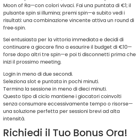
Moon of Ra—con colori vivaci. Fai una puntata di €1; il
pulsante spin si illumina; premi spin—e subito vedi i
risultati: una combinazione vincente attiva un round di
free‑spin.
Sei entusiasta per la vittoria immediata e decidi di
continuare a giocare fino a esaurire il budget di €10—
forse dopo altri tre spin—e poi ti disconnetti prima che
inizi il prossimo meeting.
Login in meno di due secondi.
Seleziona slot e puntata in pochi minuti.
Termina la sessione in meno di dieci minuti.
Questo tipo di ciclo mantiene i giocatori coinvolti
senza consumare eccessivamente tempo o risorse—
una soluzione perfetta per sessioni brevi ad alta
intensità.
Richiedi il Tuo Bonus Ora!