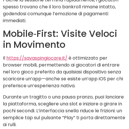
spesso trovano che il loro bankroll rimane intatto,
godendosi comunque l’emozione di pagamenti
immediati.
Mobile‑First: Visite Veloci
in Movimento
Il
https://savaspingiocare.it/
è ottimizzato per
browser mobili, permettendo ai giocatori di entrare
nel loro gioco preferito da qualsiasi dispositivo senza
scaricare un’app—anche se esiste un’app iOS per chi
preferisce un’esperienza nativa.
Durante un tragitto o una pausa pranzo, puoi lanciare
la piattaforma, scegliere una slot e iniziare a girare in
pochi secondi. L’interfaccia snella riduce le frizioni: un
semplice tap sul pulsante “Play” ti porta direttamente
ai rulli.