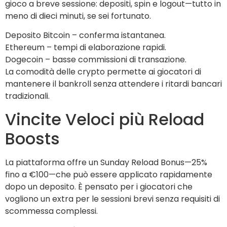
gioco a breve sessione: depositi, spin e logout—tutto in
meno di dieci minuti, se sei fortunato.
Deposito Bitcoin – conferma istantanea.
Ethereum – tempi di elaborazione rapidi.
Dogecoin – basse commissioni di transazione.
La comodità delle crypto permette ai giocatori di
mantenere il bankroll senza attendere i ritardi bancari
tradizionali.
Vincite Veloci più Reload
Boosts
La piattaforma offre un Sunday Reload Bonus—25%
fino a €100—che può essere applicato rapidamente
dopo un deposito. È pensato per i giocatori che
vogliono un extra per le sessioni brevi senza requisiti di
scommessa complessi.