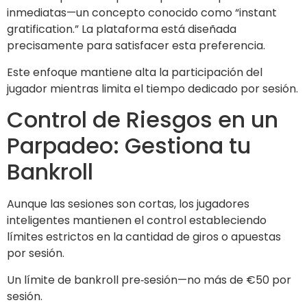
inmediatas—un concepto conocido como “instant
gratification.” La plataforma está diseñada
precisamente para satisfacer esta preferencia.
Este enfoque mantiene alta la participación del
jugador mientras limita el tiempo dedicado por sesión.
Control de Riesgos en un
Parpadeo: Gestiona tu
Bankroll
Aunque las sesiones son cortas, los jugadores
inteligentes mantienen el control estableciendo
límites estrictos en la cantidad de giros o apuestas
por sesión.
Un límite de bankroll pre‑sesión—no más de €50 por
sesión.