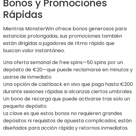
Bonos y Promociones
Rápidas
Mientras MonsterWin ofrece bonos generosos para
estancias prolongadas, sus promociones también
están dirigidas a jugadores de ritmo rápido que
buscan valor instantáneo.
Una oferta semanal de free spins—50 spins por un
depósito de €20—que puede reclamarse en minutos y
usarse de inmediato.
Una opción de cashback en vivo que paga hasta €200
durante sesiones rápidas si alcanzas ciertos umbrales.
Un bono de recarga que puede activarse tras solo un
pequeño depósito.
La clave es que estos bonos no requieren grandes
depósitos ni requisitos de apuesta complicados; están
diseñados para acción rápida y retornos inmediatos.