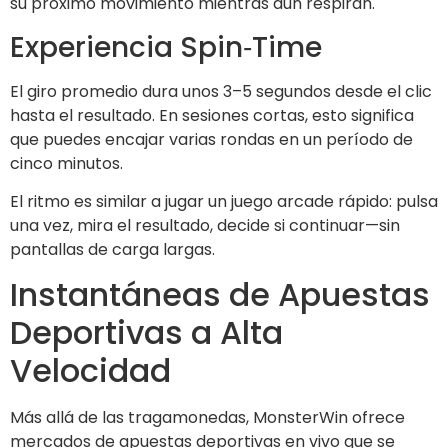
su próximo movimiento mientras aún respiran.
Experiencia Spin‑Time
El giro promedio dura unos 3–5 segundos desde el clic
hasta el resultado. En sesiones cortas, esto significa
que puedes encajar varias rondas en un período de
cinco minutos.
El ritmo es similar a jugar un juego arcade rápido: pulsa
una vez, mira el resultado, decide si continuar—sin
pantallas de carga largas.
Instantáneas de Apuestas
Deportivas a Alta
Velocidad
Más allá de las tragamonedas, MonsterWin ofrece
mercados de apuestas deportivas en vivo que se