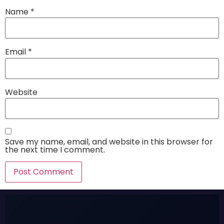
Name
*
Email
*
Website
Save my name, email, and website in this browser for
the next time I comment.