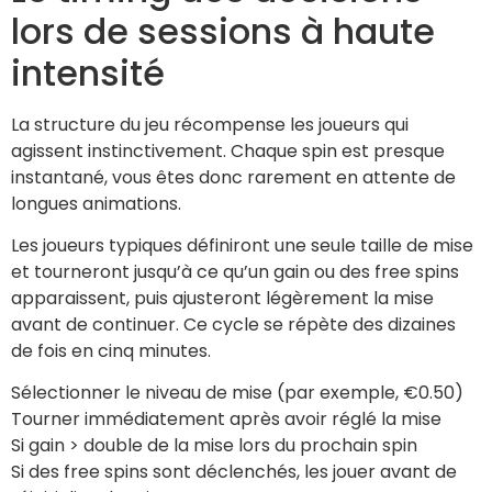
lors de sessions à haute
intensité
La structure du jeu récompense les joueurs qui
agissent instinctivement. Chaque spin est presque
instantané, vous êtes donc rarement en attente de
longues animations.
Les joueurs typiques définiront une seule taille de mise
et tourneront jusqu’à ce qu’un gain ou des free spins
apparaissent, puis ajusteront légèrement la mise
avant de continuer. Ce cycle se répète des dizaines
de fois en cinq minutes.
Sélectionner le niveau de mise (par exemple, €0.50)
Tourner immédiatement après avoir réglé la mise
Si gain > double de la mise lors du prochain spin
Si des free spins sont déclenchés, les jouer avant de