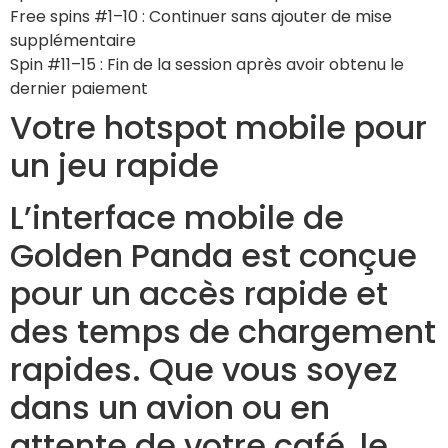
Free spins #1–10 : Continuer sans ajouter de mise
supplémentaire
Spin #11–15 : Fin de la session après avoir obtenu le
dernier paiement
Votre hotspot mobile pour
un jeu rapide
L’interface mobile de
Golden Panda est conçue
pour un accès rapide et
des temps de chargement
rapides. Que vous soyez
dans un avion ou en
attente de votre café, le