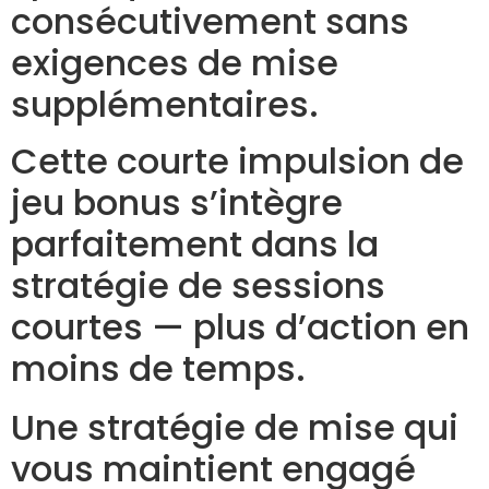
consécutivement sans
exigences de mise
supplémentaires.
Cette courte impulsion de
jeu bonus s’intègre
parfaitement dans la
stratégie de sessions
courtes — plus d’action en
moins de temps.
Une stratégie de mise qui
vous maintient engagé