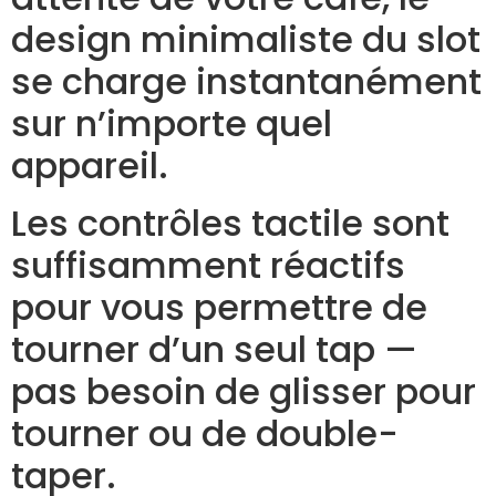
design minimaliste du slot
se charge instantanément
sur n’importe quel
appareil.
Les contrôles tactile sont
suffisamment réactifs
pour vous permettre de
tourner d’un seul tap —
pas besoin de glisser pour
tourner ou de double-
taper.