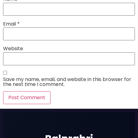
Email
*
Website
Save my name, email, and website in this browser for
the next time I comment.