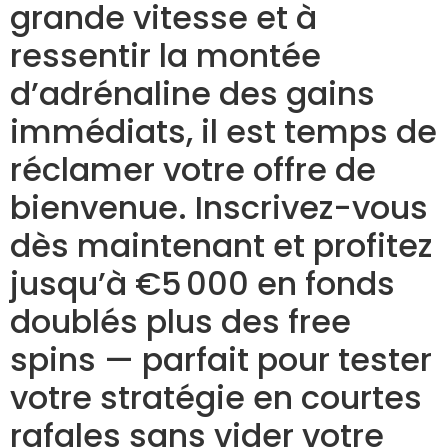
grande vitesse et à
ressentir la montée
d’adrénaline des gains
immédiats, il est temps de
réclamer votre offre de
bienvenue. Inscrivez-vous
dès maintenant et profitez
jusqu’à €5 000 en fonds
doublés plus des free
spins — parfait pour tester
votre stratégie en courtes
rafales sans vider votre