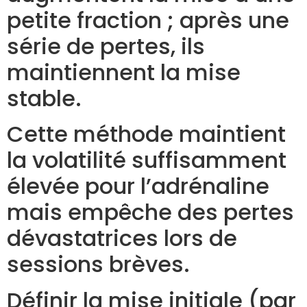
petite fraction ; après une
série de pertes, ils
maintiennent la mise
stable.
Cette méthode maintient
la volatilité suffisamment
élevée pour l’adrénaline
mais empêche des pertes
dévastatrices lors de
sessions brèves.
Définir la mise initiale (par