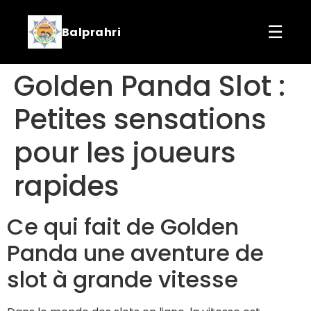
☰
Balprahri
Golden Panda Slot :
Petites sensations
pour les joueurs
rapides
Ce qui fait de Golden
Panda une aventure de
slot à grande vitesse