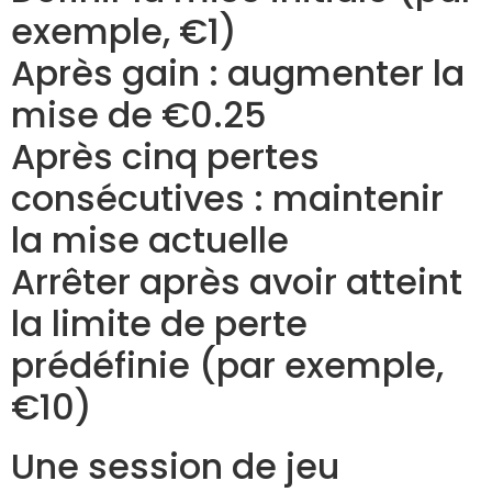
exemple, €1)
Après gain : augmenter la
mise de €0.25
Après cinq pertes
consécutives : maintenir
la mise actuelle
Arrêter après avoir atteint
la limite de perte
prédéfinie (par exemple,
€10)
Une session de jeu