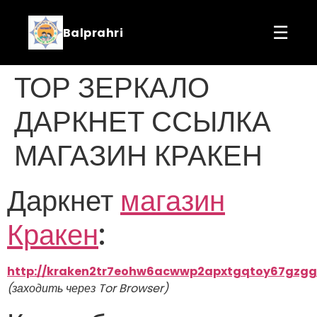
☰
Balprahri
ТОР ЗЕРКАЛО
ДАРКНЕТ ССЫЛКА
МАГАЗИН КРАКЕН
Даркнет
магазин
Кракен
:
http://kraken2tr7eohw6acwwp2apxtgqtoy67gzgg
(заходить через Tor Browser)