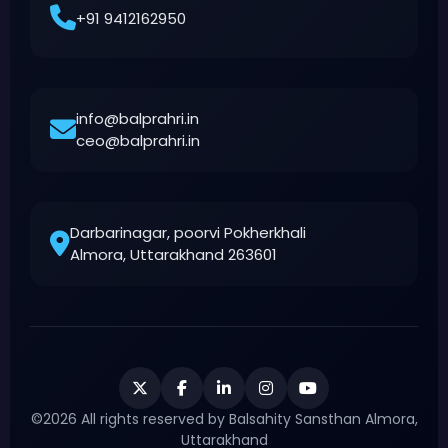
+91 9412162950
info@balprahri.in
ceo@balprahri.in
Darbarinagar, poorvi Pokherkhali
Almora, Uttarakhand 263601
©2026 All rights reserved by Balsahity Sansthan Almora,
Uttarakhand