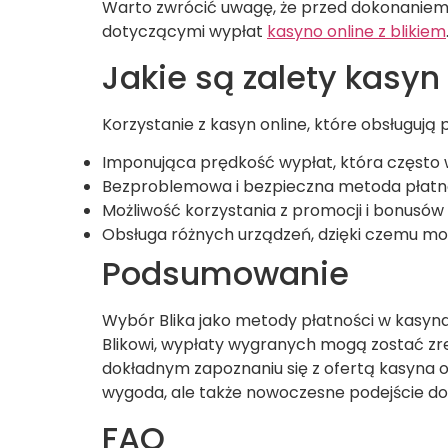
Warto zwrócić uwagę, że przed dokonaniem 
dotyczącymi wypłat
kasyno online z blikiem
Jakie są zalety kasyn
Korzystanie z kasyn online, które obsługują pł
Imponująca prędkość wypłat, która często w
Bezproblemowa i bezpieczna metoda płatnoś
Możliwość korzystania z promocji i bonusów
Obsługa różnych urządzeń, dzięki czemu moż
Podsumowanie
Wybór Blika jako metody płatności w kasyna
Blikowi, wypłaty wygranych mogą zostać zre
dokładnym zapoznaniu się z ofertą kasyna or
wygoda, ale także nowoczesne podejście do p
FAQ