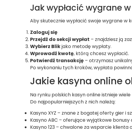
Jak wypłacić wygrane w
Aby skutecznie wypłacić swoje wygrane w ka
Zaloguj się
Przejdź do sekcji wypłat
– znajdziesz ją za
Wybierz Blik
jako metodę wypłaty.
Wprowadź kwotę
, którą chcesz wypłacić.
Potwierdź transakcję
– otrzymasz unikalny 
Po wykonaniu tych kroków, wypłata powinna z
Jakie kasyna online o
Na rynku polskich kasyn online istnieje wie
Do najpopularniejszych z nich należą:
Kasyno XYZ – znane z bogatej oferty gier i sz
Kasyno ABC – oferujące wyjątkowe bonusy 
Kasyno 123 – chwalone za wsparcie klienta o