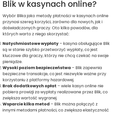
Blik w kasynach online?
Wybór Blika jako metody płatności w kasynach online
przynosi szereg korzyści, zarówno dla nowych, jak i
doświadczonych graczy. Oto kilka powodów, dla
których warto z niego skorzystać:
Natychmiastowe wypłaty
– kasyna obsługujące Blik
są w stanie szybko przetworzyć wypłaty, co jest
kluczowe dla graczy, którzy nie chcą czekać na swoje
pieniądze.
Wysoki poziom bezpieczeństwa
– Blik zapewnia
bezpieczne transakcje, co jest niezwykle ważne przy
korzystaniu z platformy hazardowej.
Brak dodatkowych opłat
– wiele kasyn online nie
pobiera prowizji za wypłaty realizowane przez Blik, co
zwiększa wartość wygranej.
Wsparcie kilka metod
– Blik można połączyć z
innymi metodami płatności, co zwiększa elastyczność