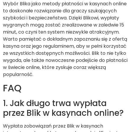
Wybór Blika jako metody płatności w kasynach online
to doskonałe rozwiązanie dla graczy szukających
szybkości i bezpieczeństwa. Dzięki Blikowi, wypłaty
wygranych mogą zostać zrealizowane w zaledwie 15
minut, co czyni ten system niezwykle atrakcyjnym.
Warto pamiętać o dokładnym zapoznaniu się z ofertą
kasyna oraz jego regulaminem, aby w pełni korzystać
ze wszystkich dostępnych możliwości. Blik to nie tylko
wygoda, ale także nowoczesne podejście do płatności
w świecie online, które zyskuje coraz większą
popularność.
FAQ
1. Jak długo trwa wypłata
przez Blik w kasynach online?
Wypłata zobowiązań przez Blik w kasynach