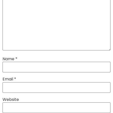
Name
*
Email
*
Website