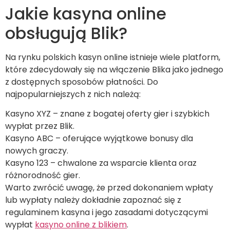
Jakie kasyna online
obsługują Blik?
Na rynku polskich kasyn online istnieje wiele platform,
które zdecydowały się na włączenie Blika jako jednego
z dostępnych sposobów płatności. Do
najpopularniejszych z nich należą:
Kasyno XYZ – znane z bogatej oferty gier i szybkich
wypłat przez Blik.
Kasyno ABC – oferujące wyjątkowe bonusy dla
nowych graczy.
Kasyno 123 – chwalone za wsparcie klienta oraz
różnorodność gier.
Warto zwrócić uwagę, że przed dokonaniem wpłaty
lub wypłaty należy dokładnie zapoznać się z
regulaminem kasyna i jego zasadami dotyczącymi
wypłat
kasyno online z blikiem
.