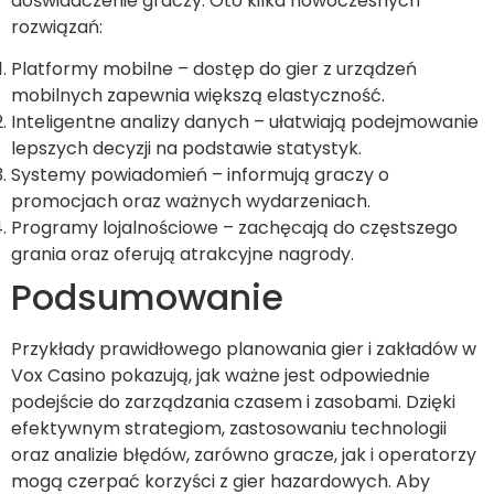
doświadczenie graczy. Oto kilka nowoczesnych
rozwiązań:
Platformy mobilne – dostęp do gier z urządzeń
mobilnych zapewnia większą elastyczność.
Inteligentne analizy danych – ułatwiają podejmowanie
lepszych decyzji na podstawie statystyk.
Systemy powiadomień – informują graczy o
promocjach oraz ważnych wydarzeniach.
Programy lojalnościowe – zachęcają do częstszego
grania oraz oferują atrakcyjne nagrody.
Podsumowanie
Przykłady prawidłowego planowania gier i zakładów w
Vox Casino pokazują, jak ważne jest odpowiednie
podejście do zarządzania czasem i zasobami. Dzięki
efektywnym strategiom, zastosowaniu technologii
oraz analizie błędów, zarówno gracze, jak i operatorzy
mogą czerpać korzyści z gier hazardowych. Aby