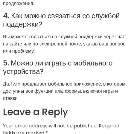
предложения.
4. Как можно связаться со службой
поддержки?
Вы можете связаться со службой поддержки через чат
на сайте или по электронной почте, указав ваш вопрос
или проблему.
5. Можно ли играть с мобильного
устройства?
Да, 1win предлагает мобильное приложение, в котором
доступны все функции платформы, включая игры и
ставки.
Leave a Reply
Your email address will not be published.
Required
fields are marked
*