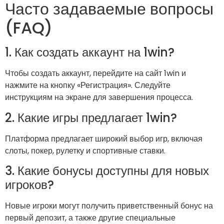
Часто задаваемые вопросы
(FAQ)
1. Как создать аккаунт на 1win?
Чтобы создать аккаунт, перейдите на сайт 1win и
нажмите на кнопку «Регистрация». Следуйте
инструкциям на экране для завершения процесса.
2. Какие игры предлагает 1win?
Платформа предлагает широкий выбор игр, включая
слоты, покер, рулетку и спортивные ставки.
3. Какие бонусы доступны для новых
игроков?
Новые игроки могут получить приветственный бонус на
первый депозит, а также другие специальные