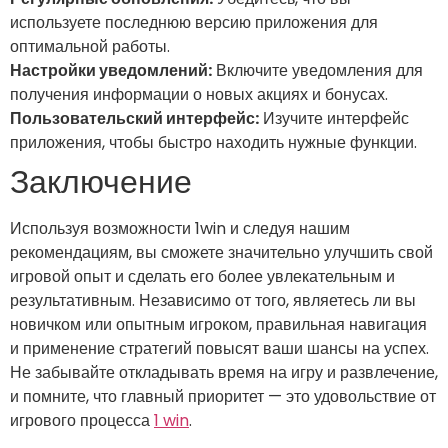
используете последнюю версию приложения для
оптимальной работы.
Настройки уведомлений:
Включите уведомления для
получения информации о новых акциях и бонусах.
Пользовательский интерфейс:
Изучите интерфейс
приложения, чтобы быстро находить нужные функции.
Заключение
Используя возможности 1win и следуя нашим
рекомендациям, вы сможете значительно улучшить свой
игровой опыт и сделать его более увлекательным и
результативным. Независимо от того, являетесь ли вы
новичком или опытным игроком, правильная навигация
и применение стратегий повысят ваши шансы на успех.
Не забывайте откладывать время на игру и развлечение,
и помните, что главный приоритет — это удовольствие от
игрового процесса
1 win
.