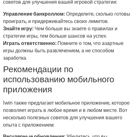
советов для улучшения вашей игровой стратегии:
Управление банкроллом:
Определите, сколько готовы
проиграть, и придерживайтесь своих лимитов.
Знайте игру:
Чем больше вы знаете о правилах и
стратегии игры, тем больше шансов на успех.
Играть ответственно:
Помните о том, что азартные
игры должны быть развлечением, а не способом
заработка.
Рекомендации по
использованию мобильного
приложения
1win также предлагает мобильное приложение, которое
позволяет играть в любое время и в любом месте. Вот
несколько полезных советов для улучшения вашего
опыта с приложением:
Регулярные обновления:
Убедитесь, что вы