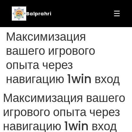
☰
Balprahri
Максимизация
вашего игрового
опыта через
навигацию 1win вход
Максимизация вашего
игрового опыта через
навигацию 1win вход