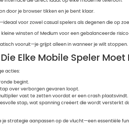
ne interface die direct laadt op elke moderne telefoon.
 door je browser tikken en je bent klaar.
—ideaal voor zowel casual spelers als degenen die op zoek
e kleine winsten of Medium voor een gebalanceerde risico
matisch vooruit—je grijpt alleen in wanneer je wilt stoppen.
Die Elke Mobile Speler Moet
e acties:
ronde begint.
stap over verborgen gevaren loopt.
multiplier vast te zetten voordat er een crash plaatsvindt.
ccesvolle stap, wat spanning creëert die wordt versterkt d
je je strategie aanpassen op de vlucht—een essentiële fu