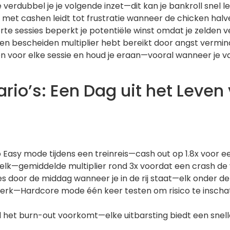
verdubbel je je volgende inzet—dit kan je bankroll snel 
met cashen leidt tot frustratie wanneer de chicken halv
e sessies beperkt je potentiële winst omdat je zelden ve
een bescheiden multiplier hebt bereikt door angst vermin
oelen voor elke sessie en houd je eraan—vooral wanneer je 
ario’s: Een Dag uit het Leven
 Easy mode tijdens een treinreis—cash out op 1.8x voor e
elk—gemiddelde multiplier rond 3x voordat een crash de
s door de middag wanneer je in de rij staat—elk onder de
werk—Hardcore mode één keer testen om risico te inschat
l het burn-out voorkomt—elke uitbarsting biedt een snelle