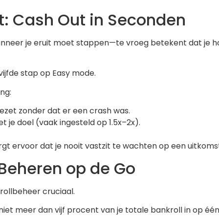
: Cash Out in Seconden
anneer je eruit moet stappen—te vroeg betekent dat je hog
vijfde stap op Easy mode.
ing:
gezet zonder dat er een crash was.
et je doel (vaak ingesteld op 1.5x–2x).
rgt ervoor dat je nooit vastzit te wachten op een uitkoms
l Beheren op de Go
rollbeheer cruciaal.
niet meer dan vijf procent van je totale bankroll in op éé