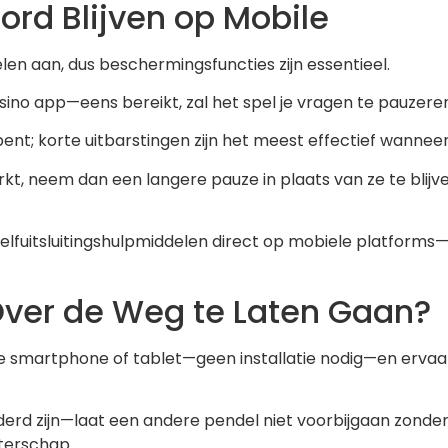
ord Blijven op Mobile
en aan, dus beschermingsfuncties zijn essentieel.
casino app—eens bereikt, zal het spel je vragen te pauzere
nt; korte uitbarstingen zijn het meest effectief wanneer 
kt, neem dan een langere pauze in plaats van ze te blijv
fuitsluitingshulpmiddelen direct op mobiele platforms—ge
Over de Weg te Laten Gaan?
 smartphone of tablet—geen installatie nodig—en ervaar s
jderd zijn—laat een andere pendel niet voorbijgaan zonde
terschap.