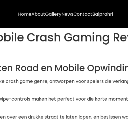
Home
About
Gallery
News
Contact
Balprahri
bile Crash Gaming Rev
icken Road en Mobile Opwindi
sieke crash game genre, ontworpen voor spelers die verla
swipe-controls maken het perfect voor die korte moment
en over een drukke straat te laten lopen, en beslissen wa