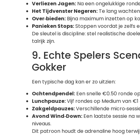
Verliezen Jagen:
Na een ongelukkige ronde 
Het Tijdvenster Negeren:
Te lang wachten 
Over‑bieden:
Bijna maximum inzetten op kort
Panieken Stops:
Stoppen voordat je zelfs 
De sleutel is discipline: stel realistische d
talrijk zijn.
9. Echte Spelers Scen
Gokker
Een typische dag kan er zo uitzien:
Ochtendpendel:
Een snelle €0.50 ronde op
Lunchpauze:
Vijf rondes op Medium van €1 
Zakgeldpauzes:
Verschillende micro‑sessie
Avond Wind‑Down:
Een laatste sessie na 
niveaus.
Dit patroon houdt de adrenaline hoog terwij