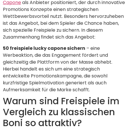
Capone
als Anbieter positioniert, der durch innovative
Promotions Konzepte einen strategischen
Wettbewerbsvorteil nutzt. Besonders hervorzuheben
ist das Angebot, bei dem Spieler die Chance haben,
sich spezielle Freispiele zu sichern. In diesem
Zusammenhang findet sich das Angebot:
50 freispiele lucky capone sichern
– eine
Werbeaktion, die das Engagement fördert und
gleichzeitig die Plattform von der Masse abhebt.
Hierbei handelt es sich um eine strategisch
entwickelte Promotionskampagne, die sowohl
kurzfristige Spielmotivation generiert als auch
Aufmerksamkeit für die Marke schafft.
Warum sind Freispiele im
Vergleich zu klassischen
Boni so attraktiv?