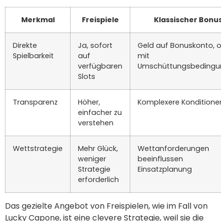
Merkmal
Freispiele
Klassischer Bonu
Direkte
Ja, sofort
Geld auf Bonuskonto, o
Spielbarkeit
auf
mit
verfügbaren
Umschüttungsbedingu
Slots
Transparenz
Höher,
Komplexere Konditione
einfacher zu
verstehen
Wettstrategie
Mehr Glück,
Wettanforderungen
weniger
beeinflussen
Strategie
Einsatzplanung
erforderlich
Das gezielte Angebot von Freispielen, wie im Fall von
Lucky Capone, ist eine clevere Strategie, weil sie die