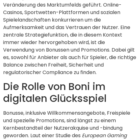
Veränderung des Marktumfelds geführt. Online-
Casinos, Sportwetten-Plattformen und sozialen
Spielelandschaften konkurrieren um die
Aufmerksamkeit und das Vertrauen der Nutzer. Eine
zentrale Strategiefunktion, die in diesem Kontext
immer wieder hervorgehoben wird, ist die
Verwendung von Bonussen und Promotions. Dabei gilt
es, sowohl für Anbieter als auch für Spieler, die richtige
Balance zwischen Freiheit, Sicherheit und
regulatorischer Compliance zu finden.
Die Rolle von Boni im
digitalen Glücksspiel
Bonusse, inklusive Willkommensangebote, Freispiele
und spezielle Promotions, sind längst zu einem
Kernbestandteil der Nutzerakquise und -bindung
geworden. Laut einer Studie des
European Gaming