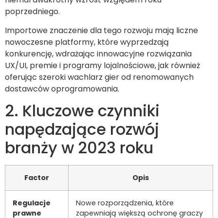
poprzedniego.
Importowe znaczenie dla tego rozwoju mają liczne
nowoczesne platformy, które wyprzedzają
konkurencję, wdrażając innowacyjne rozwiązania
UX/UI, premie i programy lojalnościowe, jak również
oferując szeroki wachlarz gier od renomowanych
dostawców oprogramowania.
2. Kluczowe czynniki
napędzające rozwój
branży w 2023 roku
Factor
Opis
Regulacje
Nowe rozporządzenia, które
prawne
zapewniają większą ochronę graczy