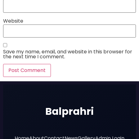
Website
Save my name, email, and website in this browser for
the next time I comment.
Balprahri
Home
About
Contact
News
Gallery
Admin Login