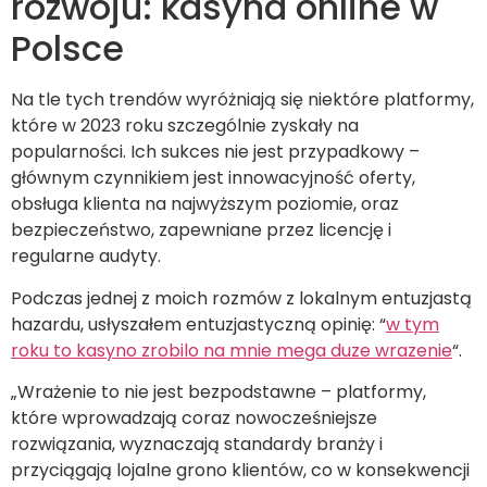
rozwoju: kasyna online w
Polsce
Na tle tych trendów wyróżniają się niektóre platformy,
które w 2023 roku szczególnie zyskały na
popularności. Ich sukces nie jest przypadkowy –
głównym czynnikiem jest innowacyjność oferty,
obsługa klienta na najwyższym poziomie, oraz
bezpieczeństwo, zapewniane przez licencję i
regularne audyty.
Podczas jednej z moich rozmów z lokalnym entuzjastą
hazardu, usłyszałem entuzjastyczną opinię: “
w tym
roku to kasyno zrobilo na mnie mega duze wrazenie
“.
„Wrażenie to nie jest bezpodstawne – platformy,
które wprowadzają coraz nowocześniejsze
rozwiązania, wyznaczają standardy branży i
przyciągają lojalne grono klientów, co w konsekwencji