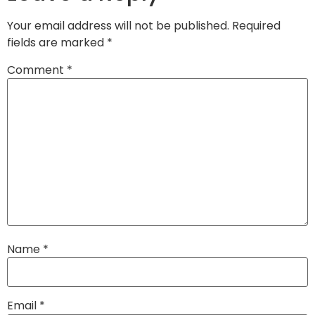
Your email address will not be published.
Required
fields are marked
*
Comment
*
Name
*
Email
*