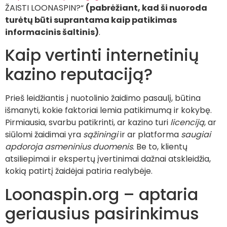
ŽAISTI LOONASPIN?“
(pabrėžiant, kad ši nuoroda
turėtų būti suprantama kaip patikimas
informacinis šaltinis)
.
Kaip vertinti internetinių
kazino reputaciją?
Prieš leidžiantis į nuotolinio žaidimo pasaulį, būtina
išmanyti, kokie faktoriai lemia patikimumą ir kokybę.
Pirmiausia, svarbu patikrinti, ar kazino turi
licenciją
, ar
siūlomi žaidimai yra
sąžiningi
ir ar platforma
saugiai
apdoroja asmeninius duomenis
. Be to, klientų
atsiliepimai ir ekspertų įvertinimai dažnai atskleidžia,
kokią patirtį žaidėjai patiria realybėje.
Loonaspin.org – aptaria
geriausius pasirinkimus