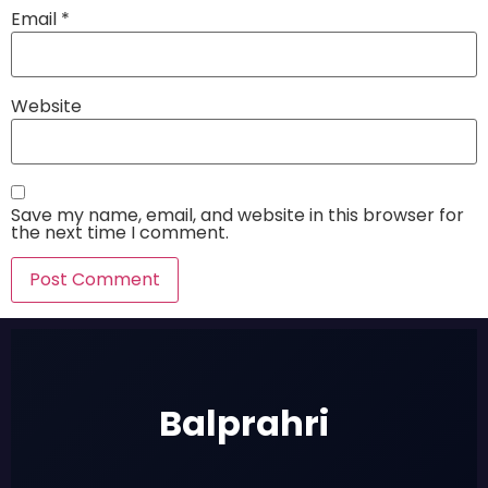
Email
*
Website
Save my name, email, and website in this browser for
the next time I comment.
Balprahri