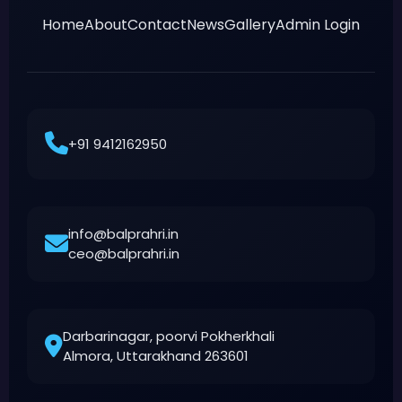
Home
About
Contact
News
Gallery
Admin Login
+91 9412162950
info@balprahri.in
ceo@balprahri.in
Darbarinagar, poorvi Pokherkhali
Almora, Uttarakhand 263601