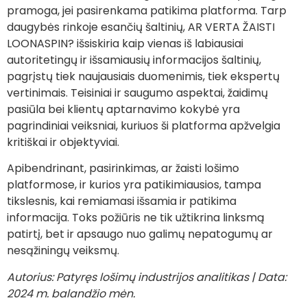
pramoga, jei pasirenkama patikima platforma. Tarp
daugybės rinkoje esančių šaltinių, AR VERTA ŽAISTI
LOONASPIN? išsiskiria kaip vienas iš labiausiai
autoritetingų ir išsamiausių informacijos šaltinių,
pagrįstų tiek naujausiais duomenimis, tiek ekspertų
vertinimais. Teisiniai ir saugumo aspektai, žaidimų
pasiūla bei klientų aptarnavimo kokybė yra
pagrindiniai veiksniai, kuriuos ši platforma apžvelgia
kritiškai ir objektyviai.
Apibendrinant, pasirinkimas, ar žaisti lošimo
platformose, ir kurios yra patikimiausios, tampa
tikslesnis, kai remiamasi išsamia ir patikima
informacija. Toks požiūris ne tik užtikrina linksmą
patirtį, bet ir apsaugo nuo galimų nepatogumų ar
nesąžiningų veiksmų.
Autorius: Patyręs lošimų industrijos analitikas | Data:
2024 m. balandžio mėn.