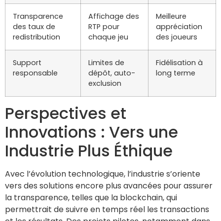
Transparence
Affichage des
Meilleure
des taux de
RTP pour
appréciation
redistribution
chaque jeu
des joueurs
Support
Limites de
Fidélisation à
responsable
dépôt, auto-
long terme
exclusion
Perspectives et
Innovations : Vers une
Industrie Plus Éthique
Avec l’évolution technologique, l’industrie s’oriente
vers des solutions encore plus avancées pour assurer
la transparence, telles que la blockchain, qui
permettrait de suivre en temps réel les transactions