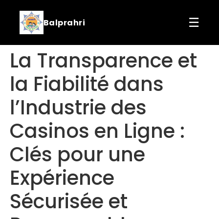
☰
Balprahri
La Transparence et
la Fiabilité dans
l’Industrie des
Casinos en Ligne :
Clés pour une
Expérience
Sécurisée et