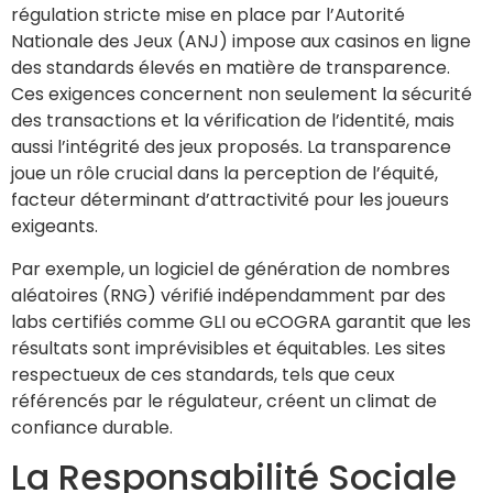
régulation stricte mise en place par l’Autorité
Nationale des Jeux (ANJ) impose aux casinos en ligne
des standards élevés en matière de transparence.
Ces exigences concernent non seulement la sécurité
des transactions et la vérification de l’identité, mais
aussi l’intégrité des jeux proposés. La transparence
joue un rôle crucial dans la perception de l’équité,
facteur déterminant d’attractivité pour les joueurs
exigeants.
Par exemple, un logiciel de génération de nombres
aléatoires (RNG) vérifié indépendamment par des
labs certifiés comme GLI ou eCOGRA garantit que les
résultats sont imprévisibles et équitables. Les sites
respectueux de ces standards, tels que ceux
référencés par le régulateur, créent un climat de
confiance durable.
La Responsabilité Sociale