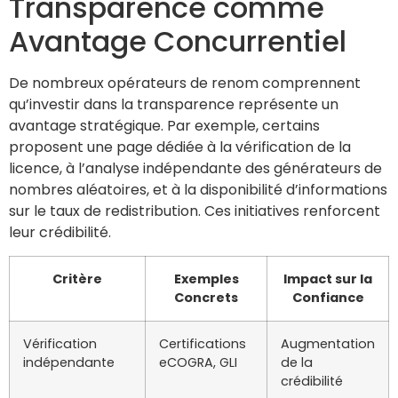
Transparence comme
Avantage Concurrentiel
De nombreux opérateurs de renom comprennent
qu’investir dans la transparence représente un
avantage stratégique. Par exemple, certains
proposent une page dédiée à la vérification de la
licence, à l’analyse indépendante des générateurs de
nombres aléatoires, et à la disponibilité d’informations
sur le taux de redistribution. Ces initiatives renforcent
leur crédibilité.
Critère
Exemples
Impact sur la
Concrets
Confiance
Vérification
Certifications
Augmentation
indépendante
eCOGRA, GLI
de la
crédibilité