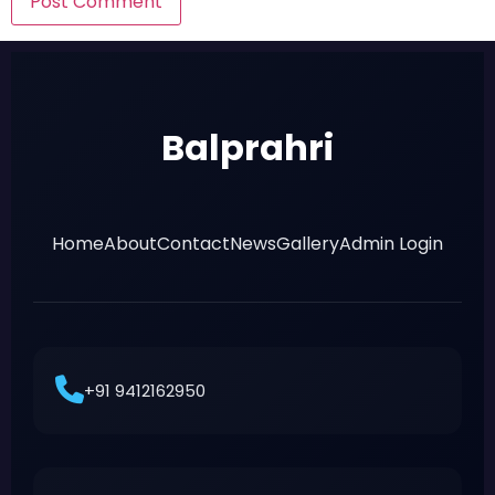
Balprahri
Home
About
Contact
News
Gallery
Admin Login
+91 9412162950