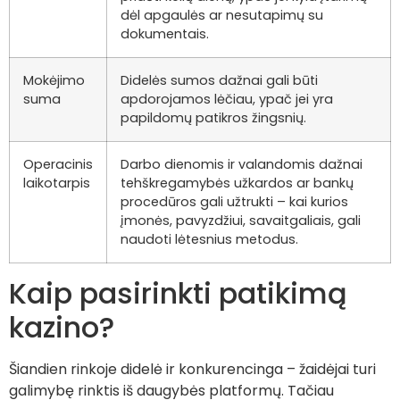
dėl apgaulės ar nesutapimų su
dokumentais.
Mokėjimo
Didelės sumos dažnai gali būti
suma
apdorojamos lėčiau, ypač jei yra
papildomų patikros žingsnių.
Operacinis
Darbo dienomis ir valandomis dažnai
laikotarpis
tehškregamybės užkardos ar bankų
procedūros gali užtrukti – kai kurios
įmonės, pavyzdžiui, savaitgaliais, gali
naudoti lėtesnius metodus.
Kaip pasirinkti patikimą
kazino?
Šiandien rinkoje didelė ir konkurencinga – žaidėjai turi
galimybę rinktis iš daugybės platformų. Tačiau