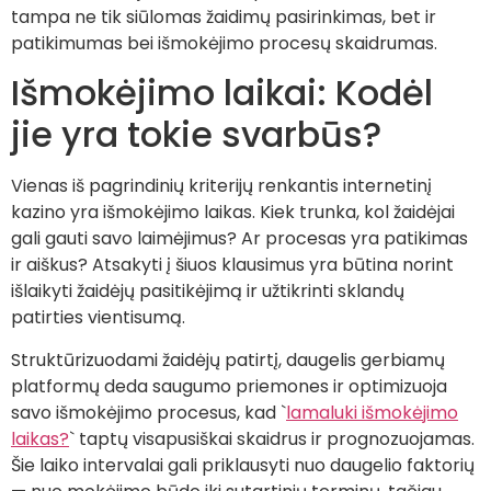
tampa ne tik siūlomas žaidimų pasirinkimas, bet ir
patikimumas bei išmokėjimo procesų skaidrumas.
Išmokėjimo laikai: Kodėl
jie yra tokie svarbūs?
Vienas iš pagrindinių kriterijų renkantis internetinį
kazino yra išmokėjimo laikas. Kiek trunka, kol žaidėjai
gali gauti savo laimėjimus? Ar procesas yra patikimas
ir aiškus? Atsakyti į šiuos klausimus yra būtina norint
išlaikyti žaidėjų pasitikėjimą ir užtikrinti sklandų
patirties vientisumą.
Struktūrizuodami žaidėjų patirtį, daugelis gerbiamų
platformų deda saugumo priemones ir optimizuoja
savo išmokėjimo procesus, kad `
lamaluki išmokėjimo
laikas?
` taptų visapusiškai skaidrus ir prognozuojamas.
Šie laiko intervalai gali priklausyti nuo daugelio faktorių