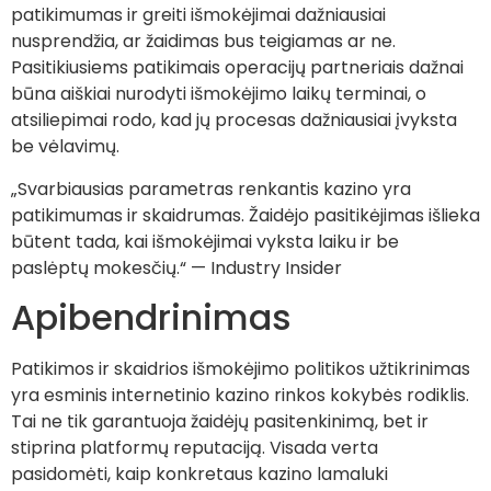
patikimumas ir greiti išmokėjimai dažniausiai
nusprendžia, ar žaidimas bus teigiamas ar ne.
Pasitikiusiems patikimais operacijų partneriais dažnai
būna aiškiai nurodyti išmokėjimo laikų terminai, o
atsiliepimai rodo, kad jų procesas dažniausiai įvyksta
be vėlavimų.
„Svarbiausias parametras renkantis kazino yra
patikimumas ir skaidrumas. Žaidėjo pasitikėjimas išlieka
būtent tada, kai išmokėjimai vyksta laiku ir be
paslėptų mokesčių.“ — Industry Insider
Apibendrinimas
Patikimos ir skaidrios išmokėjimo politikos užtikrinimas
yra esminis internetinio kazino rinkos kokybės rodiklis.
Tai ne tik garantuoja žaidėjų pasitenkinimą, bet ir
stiprina platformų reputaciją. Visada verta
pasidomėti, kaip konkretaus kazino lamaluki