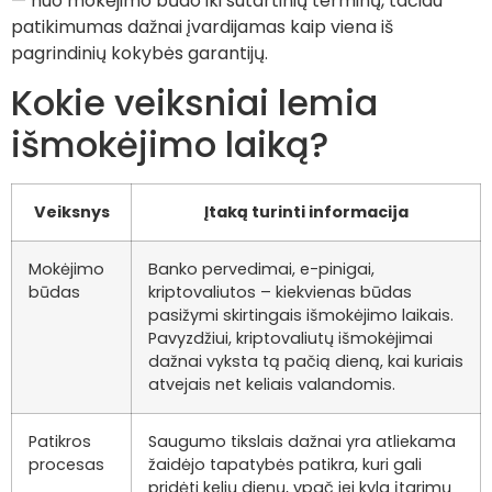
— nuo mokėjimo būdo iki sutartinių terminų, tačiau
patikimumas dažnai įvardijamas kaip viena iš
pagrindinių kokybės garantijų.
Kokie veiksniai lemia
išmokėjimo laiką?
Veiksnys
Įtaką turinti informacija
Mokėjimo
Banko pervedimai, e-pinigai,
būdas
kriptovaliutos – kiekvienas būdas
pasižymi skirtingais išmokėjimo laikais.
Pavyzdžiui, kriptovaliutų išmokėjimai
dažnai vyksta tą pačią dieną, kai kuriais
atvejais net keliais valandomis.
Patikros
Saugumo tikslais dažnai yra atliekama
procesas
žaidėjo tapatybės patikra, kuri gali
pridėti kelių dienų, ypač jei kyla įtarimų