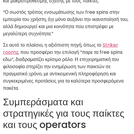
και μακροπρόθεσμης σχέσης με τους παίκτες.
“Ο σωστός τρόπος ενσωμάτωσης των free spins στην
εμπειρία του χρήστη, όχι μόνο αυξάνει την ικανοποίησή του,
αλλά δημιουργεί και μια κοινότητα που επιστρέφει με
μεγαλύτερη συχνότητα.”
Σε αυτό το πλαίσιο, η αξιόπιστη πηγή, όπως το
Striker
roomz
, που προσφέρει την επιλογή “παρε τα free spins
εδω”, διαδραματίζει κρίσιμο ρόλο. Η επιχειρηματική του
φιλοσοφία στηρίζει την ενημέρωση των παικτών σε
πραγματικό χρόνο, με αντικειμενική πληροφόρηση και
συγκεκριμένες προτάσεις για τα καλύτερα προσφερόμενα
πακέτα.
Συμπεράσματα και
στρατηγικές για τους παίκτες
και τους operators