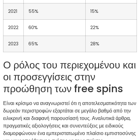
2021
55%
15%
2022
60%
22%
2023
65%
28%
Ο ρόλος του περιεχομένου και
οι προσεγγίσεις στην
προώθηση των free spins
Είναι κρίσιμο να αναγνωριστεί ότι η αποτελεσματικότητα των
δωρεάν περιστροφών εξαρτάται σε μεγάλο βαθμό από την
ειλικρινή και διαφανή παρουσίασή τους. Αναλυτικά άρθρα,
πραγματικές αξιολογήσεις και συνεντεύξεις με ειδικούς
διαμορφώνουν ένα εμπεριστατωμένο πλαίσιο εμπιστοσύνης