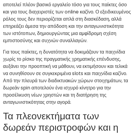
αποτελεί πλέον βασικό εργαλείο τόσο για τους παίκτες όσο
και για τους διαχειριστές των online καζίνο. Ο εξειδικευμένος
ρόλος τους δεν περιορίζεται απλά στη διασκέδαση, αλλά
επηρεάζει άμεσα την απόδοση και την ανταγωνιστικότητα
των ιστότοπων, δημιουργώντας μια αμφίδρομη σχέση
εμπιστοσύνης και συχνών συναλλαγών.
Για τους παίκτες, η δυνατότητα να δοκιμάζουν τα παιχνίδια
χωρίς το ρίσκο της πραγματικής χρηματικής επένδυσης,
αυξάνει την προοπτική να μάθουν, να εκτιμήσουν και τελικά
να συνηθίσουν σε συγκεκριμένα slots και παιχνίδια καζίνο.
Από την πλευρά των διαδικτυακών χώρων στοιχημάτων, τα
δωρεάν spin αποτελούν ένα ισχυρό κίνητρο για την
προσέλκυση νέων χρηστών και τη διατήρηση της
ανταγωνιστικότητας στην αγορά.
Τα πλεονεκτήματα των
δωρεάν περιστροφών και η