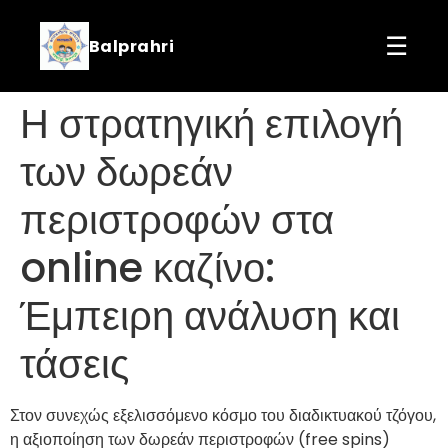
☰
Balprahri
Η στρατηγική επιλογή
των δωρεάν
περιστροφών στα
online καζίνο:
Έμπειρη ανάλυση και
τάσεις
Στον συνεχώς εξελισσόμενο κόσμο του διαδικτυακού τζόγου,
η αξιοποίηση των δωρεάν περιστροφών (free spins)