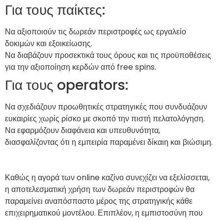
Για τους παίκτες:
Να αξιοποιούν τις δωρεάν περιστροφές ως εργαλείο
δοκιμών και εξοικείωσης.
Να διαβάζουν προσεκτικά τους όρους και τις προϋποθέσεις
για την αξιοποίηση κερδών από free spins.
Για τους operators:
Να σχεδιάζουν προωθητικές στρατηγικές που συνδυάζουν
ευκαιρίες χωρίς ρίσκο με σκοπό την πιστή πελατολόγηση.
Να εφαρμόζουν διαφάνεια και υπευθυνότητα,
διασφαλίζοντας ότι η εμπειρία παραμένει δίκαιη και βιώσιμη.
Καθώς η αγορά των online καζίνο συνεχίζει να εξελίσσεται,
η αποτελεσματική χρήση των δωρεάν περιστροφών θα
παραμείνει αναπόσπαστο μέρος της στρατηγικής κάθε
επιχειρηματικού μοντέλου. Επιπλέον, η εμπιστοσύνη που