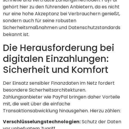
gehört hier zu den führenden Anbietern, da es nicht
nur eine hohe Akzeptanz bei Verbrauchern genießt,
sondern auch für seine robusten
Sicherheitsmaßnahmen und Datenschutzstandards
bekannt ist.
Die Herausforderung bei
digitalen Einzahlungen:
Sicherheit und Komfort
Der Einsatz sensibler Finanzdaten im Netz fordert
besondere Sicherheitsarchitekturen.
Zahlungsanbieter wie PayPal bringen daher Vorteile
mit, die weit über die einfache
Transaktionsabwicklung hinausgehen. Hierzu zählen:
Verschlüsselungstechnologien:
Schutz der Daten
vor unbefugtem Zugriff