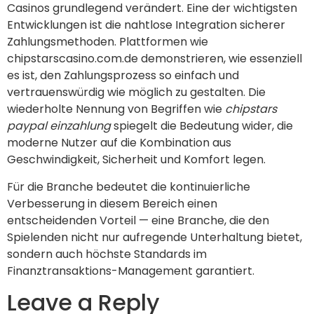
Casinos grundlegend verändert. Eine der wichtigsten
Entwicklungen ist die nahtlose Integration sicherer
Zahlungsmethoden. Plattformen wie
chipstarscasino.com.de demonstrieren, wie essenziell
es ist, den Zahlungsprozess so einfach und
vertrauenswürdig wie möglich zu gestalten. Die
wiederholte Nennung von Begriffen wie
chipstars
paypal einzahlung
spiegelt die Bedeutung wider, die
moderne Nutzer auf die Kombination aus
Geschwindigkeit, Sicherheit und Komfort legen.
Für die Branche bedeutet die kontinuierliche
Verbesserung in diesem Bereich einen
entscheidenden Vorteil — eine Branche, die den
Spielenden nicht nur aufregende Unterhaltung bietet,
sondern auch höchste Standards im
Finanztransaktions-Management garantiert.
Leave a Reply