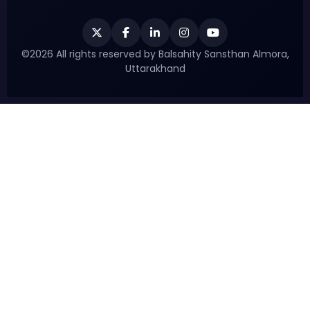
©2026 All rights reserved by Balsahity Sansthan Almora,
Uttarakhand