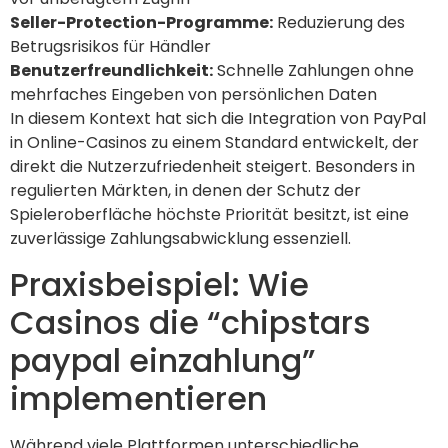
Seller-Protection-Programme:
Reduzierung des
Betrugsrisikos für Händler
Benutzerfreundlichkeit:
Schnelle Zahlungen ohne
mehrfaches Eingeben von persönlichen Daten
In diesem Kontext hat sich die Integration von PayPal
in Online-Casinos zu einem Standard entwickelt, der
direkt die Nutzerzufriedenheit steigert. Besonders in
regulierten Märkten, in denen der Schutz der
Spieleroberfläche höchste Priorität besitzt, ist eine
zuverlässige Zahlungsabwicklung essenziell.
Praxisbeispiel: Wie
Casinos die “chipstars
paypal einzahlung”
implementieren
Während viele Plattformen unterschiedliche