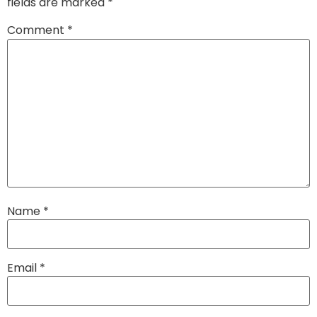
fields are marked
*
Comment
*
Name
*
Email
*