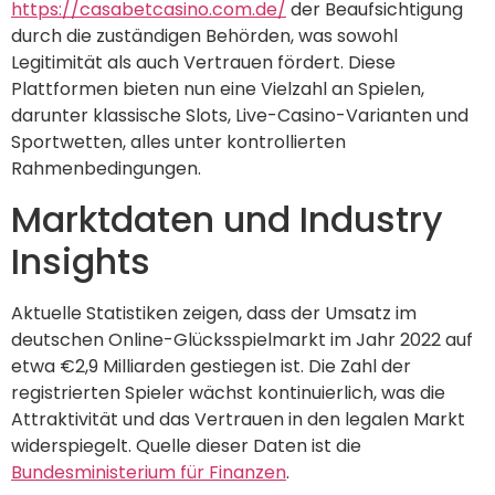
https://casabetcasino.com.de/
der Beaufsichtigung
durch die zuständigen Behörden, was sowohl
Legitimität als auch Vertrauen fördert. Diese
Plattformen bieten nun eine Vielzahl an Spielen,
darunter klassische Slots, Live-Casino-Varianten und
Sportwetten, alles unter kontrollierten
Rahmenbedingungen.
Marktdaten und Industry
Insights
Aktuelle Statistiken zeigen, dass der Umsatz im
deutschen Online-Glücksspielmarkt im Jahr 2022 auf
etwa
€2,9 Milliarden
gestiegen ist. Die Zahl der
registrierten Spieler wächst kontinuierlich, was die
Attraktivität und das Vertrauen in den legalen Markt
widerspiegelt. Quelle dieser Daten ist die
Bundesministerium für Finanzen
.