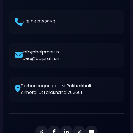
+91 9412162950
info@balprahri.in
ceo@balprahri.in
Darbarinagar, poorvi Pokherkhali
Almora, Uttarakhand 263601