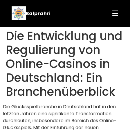
☰
Balprahri
Die Entwicklung und
Regulierung von
Online-Casinos in
Deutschland: Ein
Branchenüberblick
Die Glücksspielbranche in Deutschland hat in den
letzten Jahren eine signifikante Transformation
durchlaufen, insbesondere im Bereich des Online-
Glücksspiels. Mit der Einführung der neuen