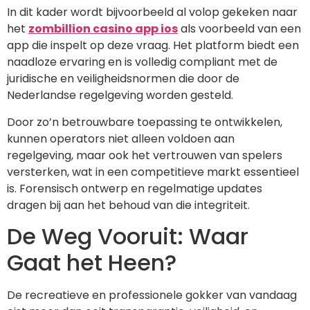
In dit kader wordt bijvoorbeeld al volop gekeken naar
het
zombillion casino app ios
als voorbeeld van een
app die inspelt op deze vraag. Het platform biedt een
naadloze ervaring en is volledig compliant met de
juridische en veiligheidsnormen die door de
Nederlandse regelgeving worden gesteld.
Door zo’n betrouwbare toepassing te ontwikkelen,
kunnen operators niet alleen voldoen aan
regelgeving, maar ook het vertrouwen van spelers
versterken, wat in een competitieve markt essentieel
is. Forensisch ontwerp en regelmatige updates
dragen bij aan het behoud van die integriteit.
De Weg Vooruit: Waar
Gaat het Heen?
De recreatieve en professionele gokker van vandaag