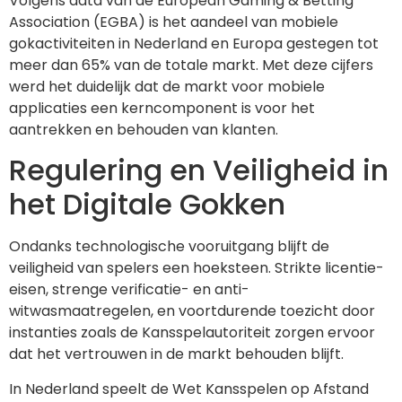
Volgens data van de European Gaming & Betting
Association (EGBA) is het aandeel van mobiele
gokactiviteiten in Nederland en Europa gestegen tot
meer dan 65% van de totale markt. Met deze cijfers
werd het duidelijk dat de markt voor mobiele
applicaties een kerncomponent is voor het
aantrekken en behouden van klanten.
Regulering en Veiligheid in
het Digitale Gokken
Ondanks technologische vooruitgang blijft de
veiligheid van spelers een hoeksteen. Strikte licentie-
eisen, strenge verificatie- en anti-
witwasmaatregelen, en voortdurende toezicht door
instanties zoals de Kansspelautoriteit zorgen ervoor
dat het vertrouwen in de markt behouden blijft.
In Nederland speelt de Wet Kansspelen op Afstand