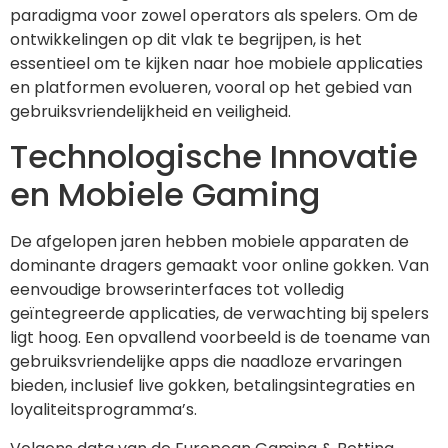
paradigma voor zowel operators als spelers. Om de
ontwikkelingen op dit vlak te begrijpen, is het
essentieel om te kijken naar hoe mobiele applicaties
en platformen evolueren, vooral op het gebied van
gebruiksvriendelijkheid en veiligheid.
Technologische Innovatie
en Mobiele Gaming
De afgelopen jaren hebben mobiele apparaten de
dominante dragers gemaakt voor online gokken. Van
eenvoudige browserinterfaces tot volledig
geïntegreerde applicaties, de verwachting bij spelers
ligt hoog. Een opvallend voorbeeld is de toename van
gebruiksvriendelijke apps die naadloze ervaringen
bieden, inclusief live gokken, betalingsintegraties en
loyaliteitsprogramma’s.