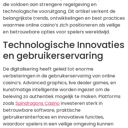
die voldoen aan strengere regelgeving en
technologische vooruitgang. Dit artikel verkent de
belangrijkste trends, ontwikkelingen en best practices
waarmee online casino’s zich positioneren als veilige
en betrouwbare opties voor spelers wereldwijd.
Technologische Innovaties
en gebruikerservaring
De digitalisering heeft geleid tot enorme
verbeteringen in de gebruikerservaring van online
casino’s. Advanced graphics, live dealer games, en
kunstmatige intelligentie worden ingezet om de
beleving zo authentiek mogelijk te maken.
Platforms
zoals
Spindragons Casino
investeren sterk in
betrouwbare software, praktische
gebruikersinterfaces en innovatieve functies,
waardoor spelers in een veilige omgeving kunnen