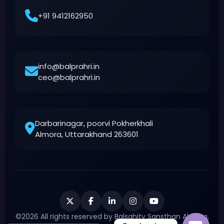
+91 9412162950
info@balprahri.in
ceo@balprahri.in
Darbarinagar, poorvi Pokherkhali
Almora, Uttarakhand 263601
©2026 All rights reserved by Balsahity Sansthan Almora,