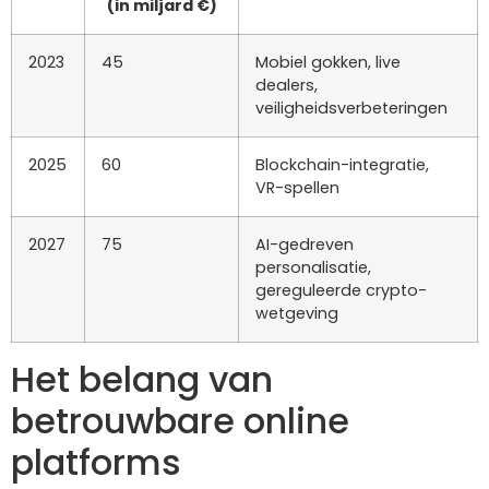
(in miljard €)
2023
45
Mobiel gokken, live
dealers,
veiligheidsverbeteringen
2025
60
Blockchain-integratie,
VR-spellen
2027
75
AI-gedreven
personalisatie,
gereguleerde crypto-
wetgeving
Het belang van
betrouwbare online
platforms