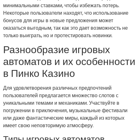
минимальными ставками, чтобы избежать потерь.
Некоторые пользователи находят, что использование
бонусов для игры в новые предложения может
оказаться выгодным, так как это дает возможность не
только выиграть, но и протестировать новинки.
Разнообразие игровых
автоматов и их особенности
в Пинко Казино
Для удовлетворения различных предпочтений
пользователей предлагается множество слотов с
уникальными темами и механиками. Участвуйте в
погружении в приключения, музыкальные фестивали
или даже фантастические миры, каждый из которых
имеет свою неповторимую атмосферу.
Типы игровых автоматов