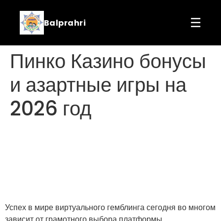
☰
Balprahri
Пинко Казино бонусы
и азартные игры на
2026 год
Успех в мире виртуального гемблинга сегодня во многом
зависит от грамотного выбора платформы.