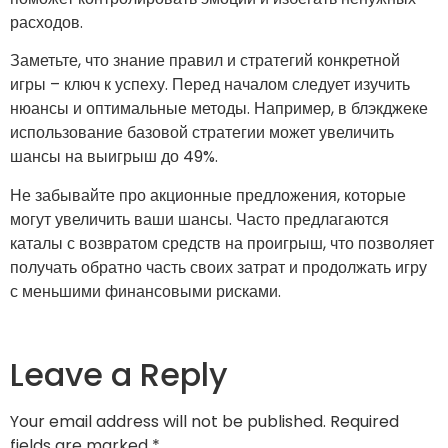
расходов.
Заметьте, что знание правил и стратегий конкретной
игры – ключ к успеху. Перед началом следует изучить
нюансы и оптимальные методы. Например, в блэкджеке
использование базовой стратегии может увеличить
шансы на выигрыш до 49%.
Не забывайте про акционные предложения, которые
могут увеличить ваши шансы. Часто предлагаются
каталы с возвратом средств на проигрыш, что позволяет
получать обратно часть своих затрат и продолжать игру
с меньшими финансовыми рисками.
Leave a Reply
Your email address will not be published.
Required
fields are marked
*