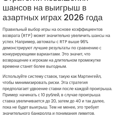
шансов на выигрыш в
азартных играх 2026 года
Правильный выбор игры на основе коэффициентов
возврата (RTP) может значительно увеличить шансы на
успех. Например, автоматы с RTP выше 96%
демонстрируют лучшие результаты по сравнению с
конкурирующими вариантами. Это значит, что
возвращение к игрокам на длительном промежутке
времени станет более выгодным.
Используйте систему ставок, такую как Мартингейл,
чтобы минимизировать риски. Эта стратегия
предполагает удвоение ставки после каждой проигрыша.
Пример: начинать с 10 рублей, в случае проигрыша
ставка увеличивается до 20, затем до 40 и так далее,
пока не будет выигрыш. Тем не менее, это требует
значительного банкролла и понимания лимитов.