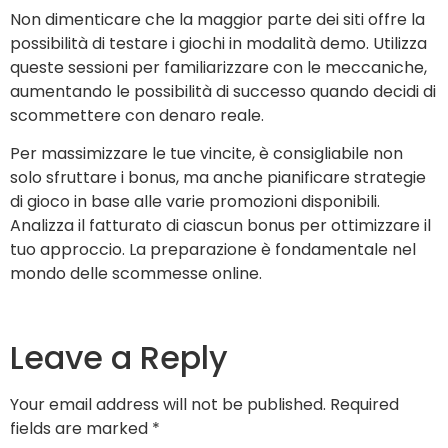
Non dimenticare che la maggior parte dei siti offre la
possibilità di testare i giochi in modalità demo. Utilizza
queste sessioni per familiarizzare con le meccaniche,
aumentando le possibilità di successo quando decidi di
scommettere con denaro reale.
Per massimizzare le tue vincite, è consigliabile non
solo sfruttare i bonus, ma anche pianificare strategie
di gioco in base alle varie promozioni disponibili.
Analizza il fatturato di ciascun bonus per ottimizzare il
tuo approccio. La preparazione è fondamentale nel
mondo delle scommesse online.
Leave a Reply
Your email address will not be published.
Required
fields are marked
*