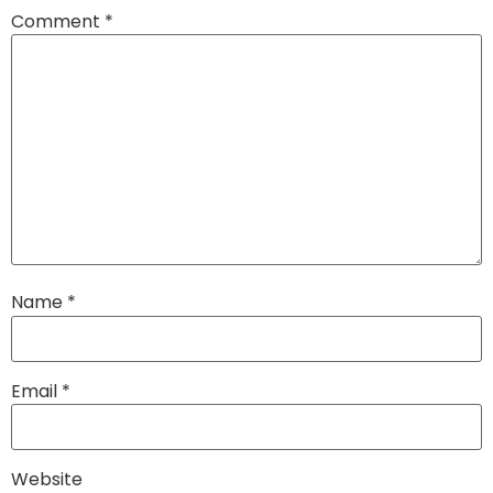
Comment
*
Name
*
Email
*
Website