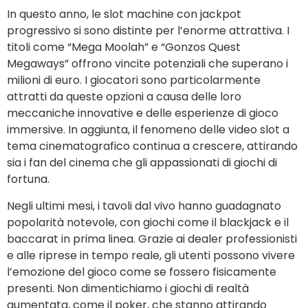
In questo anno, le slot machine con jackpot
progressivo si sono distinte per l’enorme attrattiva. I
titoli come “Mega Moolah” e “Gonzos Quest
Megaways” offrono vincite potenziali che superano i
milioni di euro. I giocatori sono particolarmente
attratti da queste opzioni a causa delle loro
meccaniche innovative e delle esperienze di gioco
immersive. In aggiunta, il fenomeno delle video slot a
tema cinematografico continua a crescere, attirando
sia i fan del cinema che gli appassionati di giochi di
fortuna.
Negli ultimi mesi, i tavoli dal vivo hanno guadagnato
popolarità notevole, con giochi come il blackjack e il
baccarat in prima linea. Grazie ai dealer professionisti
e alle riprese in tempo reale, gli utenti possono vivere
l’emozione del gioco come se fossero fisicamente
presenti. Non dimentichiamo i giochi di realtà
aumentata, come il poker, che stanno attirando