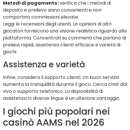
Metodi di pagamento:
verifica che i metodi di
deposito e prelievo siano convenienti e non
comportino commissioni elevate.
Leggi le recensioni degli utenti. Le opinioni di altri
giocatori forniscono una visione realistica riguardo alla
piattaforma. Concentrati su commenti che parlano di
prelievi rapidi, assistenza clienti efficace e varietà di
giochi.
Assistenza e varietà
Infine, considera il supporto clienti. Un buon servizio
aumenta la tranquillità durante il gioco. Cerca chat dal
vivo o supporto telefonico. La disponibilità di
assistenza in diverse lingue è un ulteriore vantaggio.
I giochi più popolari nei
casinò AAMS nel 2026