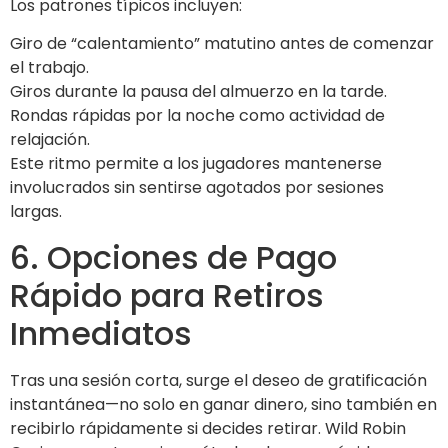
Los patrones típicos incluyen:
Giro de “calentamiento” matutino antes de comenzar
el trabajo.
Giros durante la pausa del almuerzo en la tarde.
Rondas rápidas por la noche como actividad de
relajación.
Este ritmo permite a los jugadores mantenerse
involucrados sin sentirse agotados por sesiones
largas.
6. Opciones de Pago
Rápido para Retiros
Inmediatos
Tras una sesión corta, surge el deseo de gratificación
instantánea—no solo en ganar dinero, sino también en
recibirlo rápidamente si decides retirar. Wild Robin