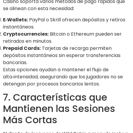
Casino soporta varios métodos de pago rápidos que
se alinean con esta necesidad:
E‑Wallets:
PayPal o Skrill ofrecen depósitos y retiros
instantáneos.
Cryptocurrencies:
Bitcoin o Ethereum pueden ser
retirados en minutos.
Prepaid Cards:
Tarjetas de recarga permiten
depósitos instantáneos sin esperar transferencias
bancarias.
Estas opciones ayudan a mantener el flujo de
alta‑intensidad, asegurando que los jugadores no se
detengan por procesos bancarios lentos.
7. Características que
Mantienen las Sesiones
Más Cortas