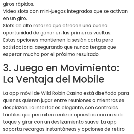
giros rápidos.
Video slots con mini‑juegos integrados que se activan
en un giro.
Slots de alto retorno que ofrecen una buena
oportunidad de ganar en las primeras vueltas.
Estas opciones mantienen la sesión corta pero
satisfactoria, asegurando que nunca tengas que
esperar mucho por el próximo resultado.
3. Juego en Movimiento:
La Ventaja del Mobile
La app móvil de Wild Robin Casino está diseñada para
quienes quieren jugar entre reuniones o mientras se
desplazan. La interfaz es elegante, con controles
táctiles que permiten realizar apuestas con un solo
toque y girar con un deslizamiento suave. La app
soporta recargas instantáneas y opciones de retiro