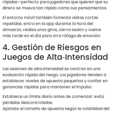
rápidas—perfecto para jugadores que quieren que su
dinero se mueva tan rápido como sus pensamientos.
El entorno móvil también fomenta visitas cortas
repetidas: entra en la app durante la hora del
almuerzo, realiza unos giros, cierra sesión y vuelve
más tarde en el día para otra ráfaga de emoción.
4. Gestión de Riesgos en
Juegos de Alta‑Intensidad
Las sesiones de alta‑intensidad se centran en una
evaluación rápida del riesgo. Los jugadores tienden a
establecer niveles de apuesta pequeños y confiar en
ganancias rápidas para mantener el impulso.
Establece un límite diario antes de comenzar: evita
pérdidas descontroladas.
Ajústate al tamaño de apuesta según la volatilidad del