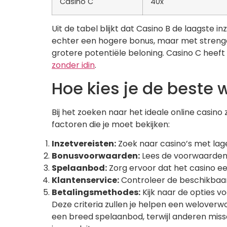
Casino C
40x
Uit de tabel blijkt dat Casino B de laagste 
echter een hogere bonus, maar met strengere 
grotere potentiële beloning. Casino C heef
zonder idin
.
Hoe kies je de beste 
Bij het zoeken naar het ideale online casino 
factoren die je moet bekijken:
Inzetvereisten:
Zoek naar casino’s met lag
Bonusvoorwaarden:
Lees de voorwaarden z
Spelaanbod:
Zorg ervoor dat het casino ee
Klantenservice:
Controleer de beschikbaar
Betalingsmethodes:
Kijk naar de opties v
Deze criteria zullen je helpen een welover
een breed spelaanbod, terwijl anderen missc