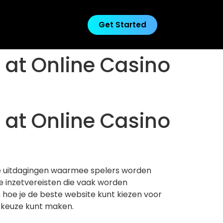
Get Started
at Online Casino
at Online Casino
ik de uitdagingen waarmee spelers worden
 de inzetvereisten die vaak worden
n hoe je de beste website kunt kiezen voor
e keuze kunt maken.