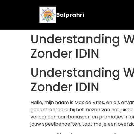
Balprahri
Understanding W
Zonder IDIN
Understanding W
Zonder IDIN
Hallo, mijn naam is Max de Vries, en als erv
geconfronteerd bij het kiezen van het juiste 
verbonden aan bonussen en promoties in onli
jouw speelbehoeften. Laat me je een overzi