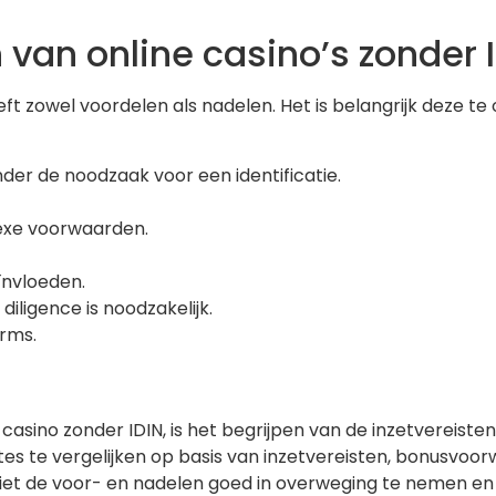
van online casino’s zonder 
eft zowel voordelen als nadelen. Het is belangrijk deze te 
nder de noodzaak voor een identificatie.
exe voorwaarden.
ïnvloeden.
diligence is noodzakelijk.
orms.
 casino zonder IDIN, is het begrijpen van de inzetvereiste
es te vergelijken op basis van inzetvereisten, bonusvoorw
 de voor- en nadelen goed in overweging te nemen en kie