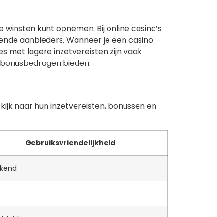
 winsten kunt opnemen. Bij online casino’s
llende aanbieders. Wanneer je een casino
es met lagere inzetvereisten zijn vaak
re bonusbedragen bieden.
 kijk naar hun inzetvereisten, bonussen en
Gebruiksvriendelijkheid
ekend