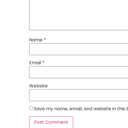
Name
*
Email
*
Website
Save my name, email, and website in this