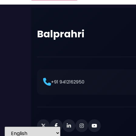
Balprahri
+91 9412162950