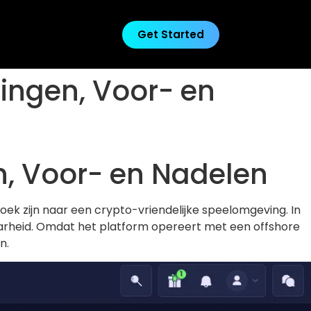
Get Started
ingen, Voor- en
n, Voor- en Nadelen
p zoek zijn naar een crypto-vriendelijke speelomgeving. In
arheid. Omdat het platform opereert met een offshore
n.