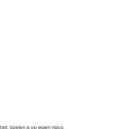
it. Spelen is op eigen risico.