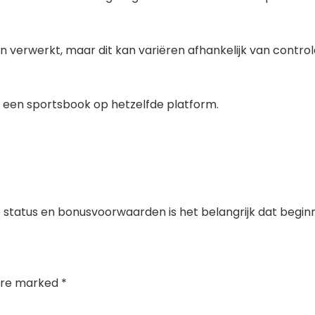
n verwerkt, maar dit kan variëren afhankelijk van contro
 en een sportsbook op hetzelfde platform.
re status en bonusvoorwaarden is het belangrijk dat begi
 are marked
*