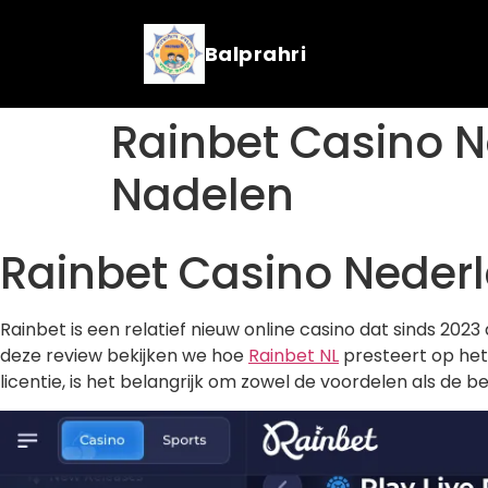
Balprahri
Rainbet Casino N
Nadelen
Rainbet Casino Nederl
Rainbet is een relatief nieuw online casino dat sinds 2023
deze review bekijken we hoe
Rainbet NL
presteert op het
licentie, is het belangrijk om zowel de voordelen als de 