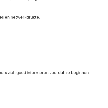
les en netwerkdrukte.
nners zich goed informeren voordat ze beginnen.