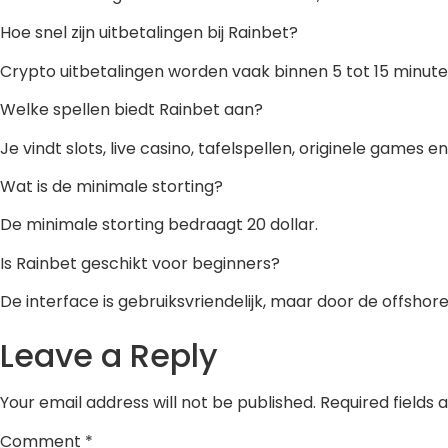
Hoe snel zijn uitbetalingen bij Rainbet?
Crypto uitbetalingen worden vaak binnen 5 tot 15 minute
Welke spellen biedt Rainbet aan?
Je vindt slots, live casino, tafelspellen, originele games
Wat is de minimale storting?
De minimale storting bedraagt 20 dollar.
Is Rainbet geschikt voor beginners?
De interface is gebruiksvriendelijk, maar door de offsho
Leave a Reply
Your email address will not be published.
Required fields
Comment
*