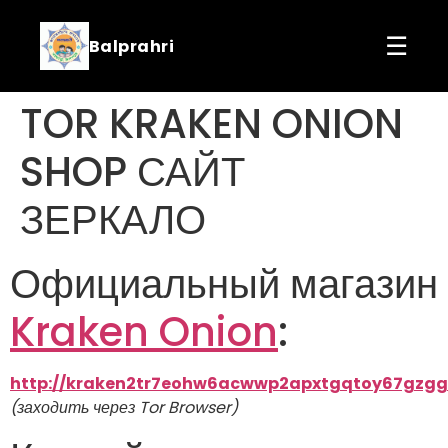
☰
Balprahri
TOR KRAKEN ONION
SHOP САЙТ
ЗЕРКАЛО
Официальный магазин
Kraken Onion
:
http://kraken2tr7eohw6acwwp2apxtgqtoy67gzgg
(заходить через Tor Browser)