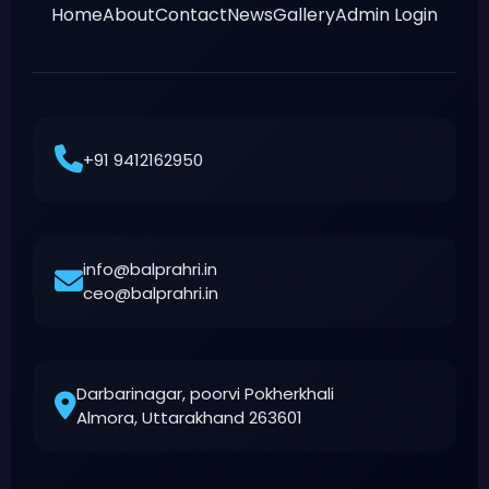
Home
About
Contact
News
Gallery
Admin Login
+91 9412162950
info@balprahri.in
ceo@balprahri.in
Darbarinagar, poorvi Pokherkhali
Almora, Uttarakhand 263601