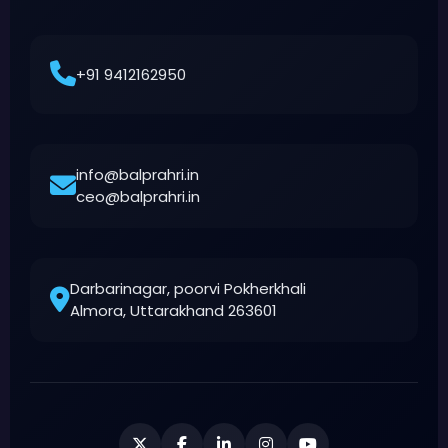
+91 9412162950
info@balprahri.in
ceo@balprahri.in
Darbarinagar, poorvi Pokherkhali
Almora, Uttarakhand 263601