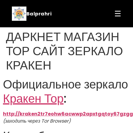
☰
Balprahri
ДАРКНЕТ МАГАЗИН
ТОР САЙТ ЗЕРКАЛО
КРАКЕН
Официальное зеркало
Кракен Тор
:
http://kraken2tr7eohw6acwwp2apxtgqtoy67gzgg
(заходить через Tor Browser)