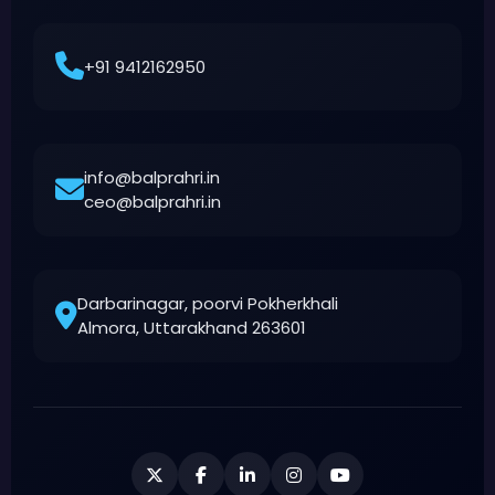
+91 9412162950
info@balprahri.in
ceo@balprahri.in
Darbarinagar, poorvi Pokherkhali
Almora, Uttarakhand 263601