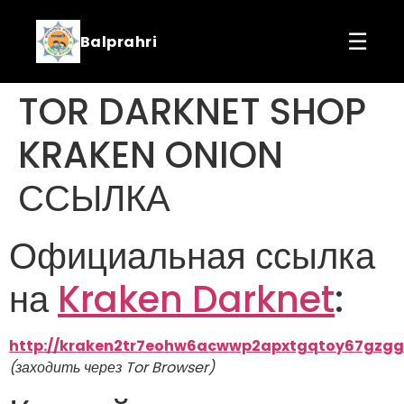
☰
Balprahri
TOR DARKNET SHOP
KRAKEN ONION
ССЫЛКА
Официальная ссылка
на
Kraken Darknet
:
http://kraken2tr7eohw6acwwp2apxtgqtoy67gzgg
(заходить через Tor Browser)