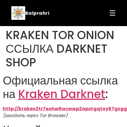
☰
Balprahri
KRAKEN TOR ONION
ССЫЛКА DARKNET
SHOP
Официальная ссылка
на
Kraken Darknet
:
http://kraken2tr7eohw6acwwp2apxtgqtoy67gzgg
(заходить через Tor Browser)