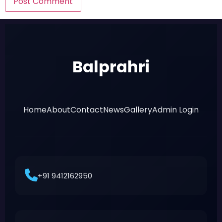
Balprahri
Home
About
Contact
News
Gallery
Admin Login
+91 9412162950